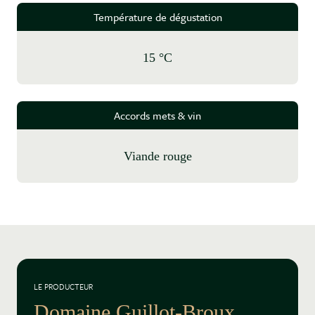
Température de dégustation
15 °C
Accords mets & vin
Viande rouge
LE PRODUCTEUR
Domaine Guillot-Broux