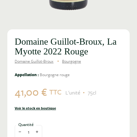
Domaine Guillot-Broux, La
Myotte 2022 Rouge
Domaine Guillot-Broux
Bourgogne
Appellation :
Bourgogne rouge
41,00 €
TTC
L'unité
75cl
Voir le stock en boutique
Quantité
Diminuer la quantité
Augmenter la quantité