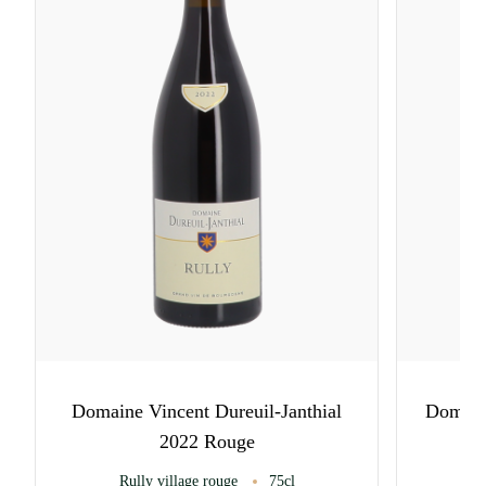
Domaine Vincent Dureuil-Janthial
Domaine
2022 Rouge
Rully village rouge
75cl