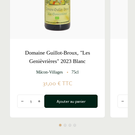
Domaine Guillot-Broux, "Les
D
Genièvrières" 2023 Blanc
"
Mâcon-Villages
75cl
31,00 €
TTC
Quantité
Quantité
Ajouter au panier
Diminuer la quantité
Augmenter la quantité
Diminu