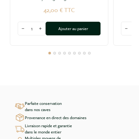
42,00 €
TTC
Quantité
Quantité
Ajouter au panier
Diminuer la quantité
Augmenter la quantité
Diminu
Parfaite conservation
dans nos caves
Provenance en direct des domaines
Livraison rapide et garantie
dans le monde entier
Multiples moyens de