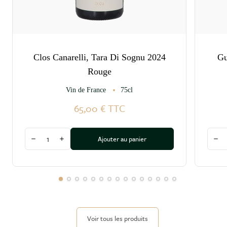
Clos Canarelli, Tara Di Sognu 2024
Gu
Rouge
Vin de France
75cl
65,00 €
TTC
Quantité
Quant
Ajouter au panier
Diminuer la quantité
Augmenter la quantité
Dim
Voir tous les produits