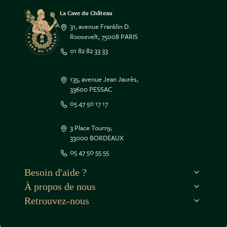
La Cave du Château
31, avenue Franklin D.
Roosevelt, 75008 PARIS
01 82 82 33 33
135, avenue Jean Jaurès,
33600 PESSAC
05 47 50 17 17
3 Place Tourny,
33000 BORDEAUX
e contenu de ce site vous intéresse
05 47 50 55 55
on aimerait bien vous accompagner
Besoin d'aide ?
À propos de nous
r la suite, cliquez sur le lien
dans le pied de page.
Retrouvez-nous
isons des cookies.