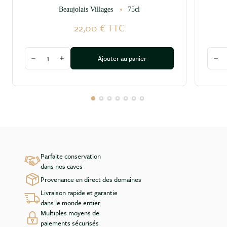
Beaujolais Villages
75cl
22,00 €
TTC
Quantité
Quant
Ajouter au panier
Diminuer la quantité
Augmenter la quantité
Dim
Parfaite conservation
dans nos caves
Provenance en direct des domaines
Livraison rapide et garantie
dans le monde entier
Multiples moyens de
paiements sécurisés