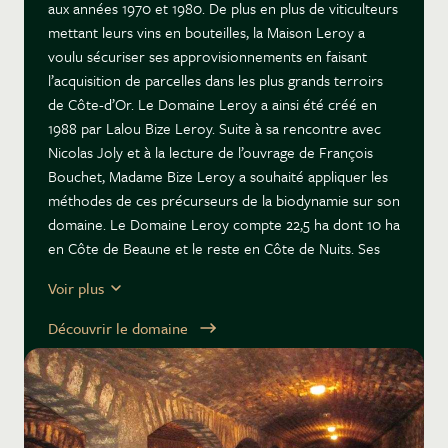
aux années 1970 et 1980. De plus en plus de viticulteurs
mettant leurs vins en bouteilles, la Maison Leroy a
voulu sécuriser ses approvisionnements en faisant
l’acquisition de parcelles dans les plus grands terroirs
de Côte-d’Or. Le Domaine Leroy a ainsi été créé en
1988 par Lalou Bize Leroy. Suite à sa rencontre avec
Nicolas Joly et à la lecture de l’ouvrage de François
Bouchet, Madame Bize Leroy a souhaité appliquer les
méthodes de ces précurseurs de la biodynamie sur son
domaine. Le Domaine Leroy compte 22,5 ha dont 10 ha
en Côte de Beaune et le reste en Côte de Nuits. Ses
parcelles phares sont le Chambertin, le Musigny, la
Voir plus
Romanée-Saint-Vivant, le Vosne-Romanée 1er cru les
Beaux Monts, le Vosne-Romanée Genaivrières mais
Découvrir le domaine
aussi le Pommard les Vignots, le Savigny-lès-Beaune 1er
cru Les Narbantons, une parcelle d’Auxey-Duresses
blanc et le Corton-Charlemagne. Le domaine, géré par
10 permanents, emploie 30 à 40 personnes en période
de vendange. La taille de type Guyot simple est