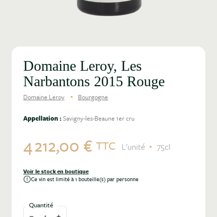
Domaine Leroy, Les
Narbantons 2015 Rouge
Domaine Leroy
Bourgogne
Appellation :
Savigny-les-Beaune 1er cru
4 212,00 €
TTC
L'unité
75cl
Voir le stock en boutique
Ce vin est limité à 1 bouteille(s) par personne
Quantité