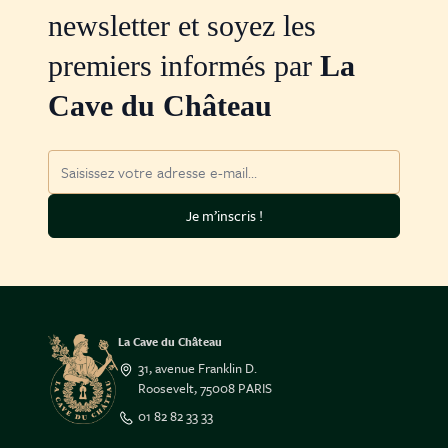
newsletter et soyez les
premiers informés par
La
Cave du Château
Adresse mail
Je m’inscris !
La Cave du Château
31, avenue Franklin D.
Roosevelt, 75008 PARIS
01 82 82 33 33