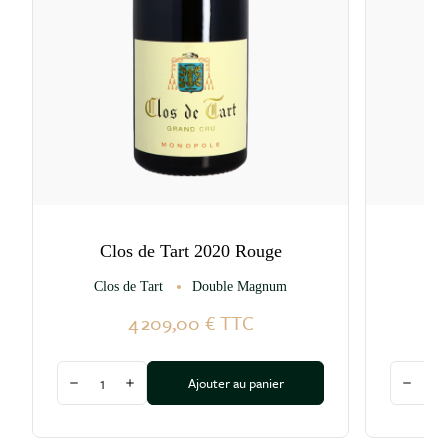
Clos de Tart 2020 Rouge
C
Clos de Tart
Double Magnum
Clo
4 209,00 €
TTC
Quantité
Quantité
Ajouter au panier
Diminuer la quantité
Augmenter la quantité
Diminu