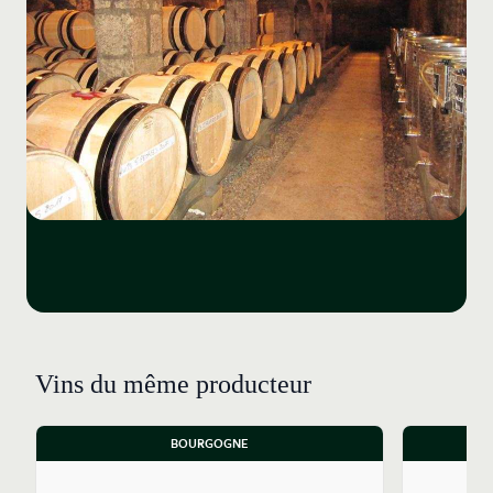
extrêmement courte. Les rendements obtenus ne
dépassent pas les 20 hl/ha. Ce qui correspond à cinq
grappes par pied de vigne. « Nos baguettes
ressemblent à des coursons de 5 à 10 cm, sur un pied
de vigne taillé long, » explique Gilles Desprez, le
directeur export. Les petits rendements donnent des
raisins mûrs plus précocement. Aucune vigne n’est
écimée depuis l’an 2000 afin de ne pas couper l’apex
de la plante. Le feuillage est enroulé. Les vinifications
des rouges -réalisées avec 100 % en grappes entières-
débutent par des macérations à froid de quelques
jours. Un peu de SO₂ est utilisé à l’encuvage. Les
foulages sont traditionnellement effectués aux pieds.
Les vins sont élevés à 100 % en fûts neufs (chauffe
Vins du même producteur
légère) entre 12 et 15 mois, exceptionnellement 18
mois. Après la fin de la fermentation malolactique un
peu de SO₂ est ajouté ainsi qu’à la mise en bouteilles.
BOURGOGNE
Pour les vins rouges de même que pour les blancs, le
SO₂ total avoisine les 40 mg/l. Les vins ne sont pas