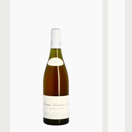
filtrés et sont proposés à la vente 4 à 5 ans environ
après la mise en bouteilles. Dans le cas des vins du
domaine, il est spécifié sur les étiquettes «
propriétaires à Vosne-Romanée » et dans le cas du
négoce, « négociants à Auxey-Duresses. » Les
bouteilles de vin du domaine ont le col ciré et sont
logées dans des bouteilles plus lourdes, de type «
burgondes ».