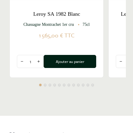
Leroy SA 1982 Blanc
Lero
Chassagne Montrachet 1er cru
75cl
Meu
1 565,00 €
TTC
Quantité
Quantité
Ajouter au panier
Diminuer la quantité
Augmenter la quantité
Diminu