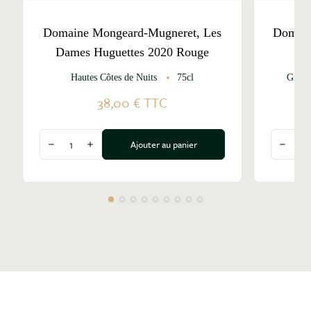
Domaine Mongeard-Mugneret, Les
Domain
Dames Huguettes 2020 Rouge
Hautes Côtes de Nuits
75cl
Grand
38,00 €
TTC
Quantité
Quantité
Ajouter au panier
Diminuer la quantité
Augmenter la quantité
Diminu