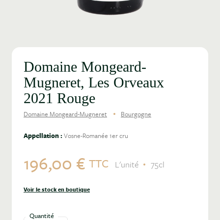
Domaine Mongeard-
Mugneret, Les Orveaux
2021 Rouge
Domaine Mongeard-Mugneret
Bourgogne
Appellation :
Vosne-Romanée 1er cru
196,00 €
TTC
L'unité
75cl
Voir le stock en boutique
Quantité