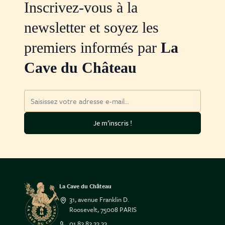
Inscrivez-vous à la
newsletter et soyez les
premiers informés par
La
Cave du Château
Adresse mail
Je m’inscris !
La Cave du Château
31, avenue Franklin D.
Roosevelt, 75008 PARIS
01 82 82 33 33