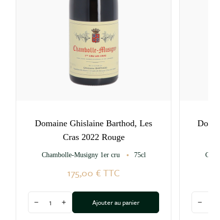
Domaine Ghislaine Barthod, Les
Domai
Cras 2022 Rouge
Be
Chambolle-Musigny 1er cru
75cl
Cham
175,00 €
TTC
Quantité
Quantité
Ajouter au panier
Diminuer la quantité
Augmenter la quantité
Diminu