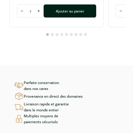
Quantité
Quantité
Ajouter au panier
Diminuer la quantité
Augmenter la quantité
Diminu
Parfaite conservation
dans nos caves
Provenance en direct des domaines
Livraison rapide et garantie
dans le monde entier
Multiples moyens de
paiements sécurisés