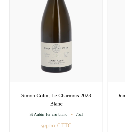
Simon Colin, Le Charmois 2023
Domain
Blanc
St Aubin 1er cru blanc
75cl
Me
94,00 €
TTC