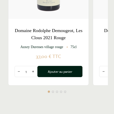
Domaine Rodolphe Demougeot, Les
Doma
Clous 2021 Rouge
Auxey Duresses village rouge
75cl
37,00 €
TTC
Quantité
Quantité
Ajouter au panier
Diminuer la quantité
Augmenter la quantité
Diminu