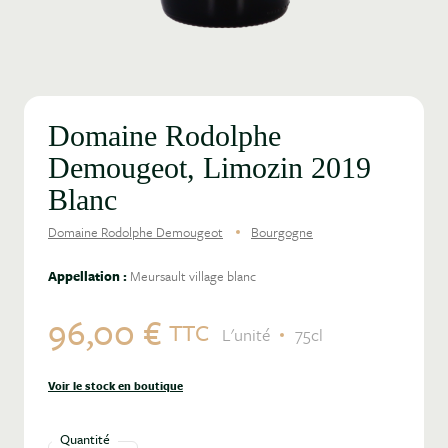
Domaine Rodolphe
Demougeot, Limozin 2019
Blanc
Domaine Rodolphe Demougeot
Bourgogne
Appellation :
Meursault village blanc
96,00 €
TTC
L'unité
75cl
Voir le stock en boutique
Quantité