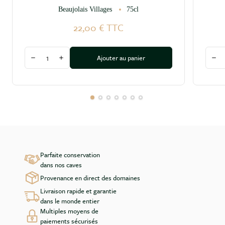
Beaujolais Villages
75cl
22,00 €
TTC
Quantité
Quant
Ajouter au panier
Diminuer la quantité
Augmenter la quantité
Dim
Parfaite conservation
dans nos caves
Provenance en direct des domaines
Livraison rapide et garantie
dans le monde entier
Multiples moyens de
paiements sécurisés