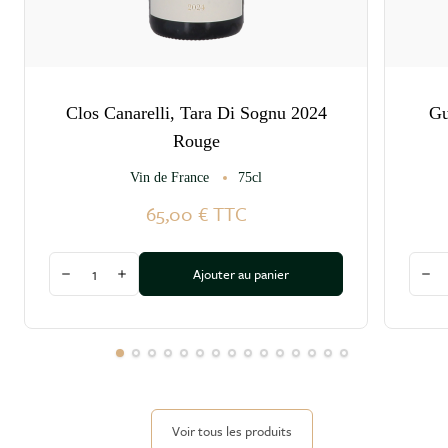
Clos Canarelli, Tara Di Sognu 2024
Gu
Rouge
Vin de France
75cl
65,00 €
TTC
Quantité
Quant
Ajouter au panier
Diminuer la quantité
Augmenter la quantité
Dim
Voir tous les produits