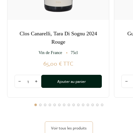
Clos Canarelli, Tara Di Sognu 2024
Gu
Rouge
Vin de France
75cl
65,00 €
TTC
Quantité
Quant
Ajouter au panier
Diminuer la quantité
Augmenter la quantité
Dim
Voir tous les produits