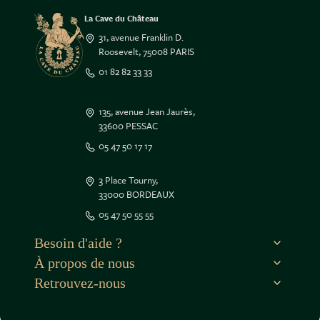
La Cave du Château
31, avenue Franklin D.
Roosevelt, 75008 PARIS
01 82 82 33 33
135, avenue Jean Jaurès,
33600 PESSAC
05 47 50 17 17
...
s !
3 Place Tourny,
33000 BORDEAUX
 sûrs que le contenu de ce site vous intéresse
05 47 50 55 55
nger, mais on aimerait bien vous accompagner
..
 ?
Besoin d'aide ?
À propos de nous
éférences par la suite, cliquez sur le lien
ies' situé dans le pied de page.
Retrouvez-nous
nous utilisons des cookies.