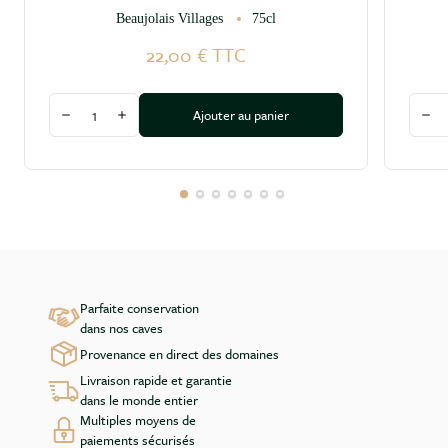
Beaujolais Villages
75cl
22,00 €
TTC
Quantité
Quant
Ajouter au panier
Diminuer la quantité
Augmenter la quantité
Dim
Parfaite conservation
dans nos caves
Provenance en direct des domaines
Livraison rapide et garantie
dans le monde entier
Multiples moyens de
paiements sécurisés