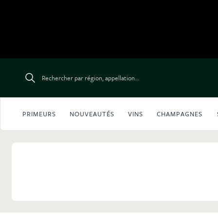
Aller au contenu
Rechercher par région, appellation...
PRIMEURS
NOUVEAUTÉS
VINS
CHAMPAGNES