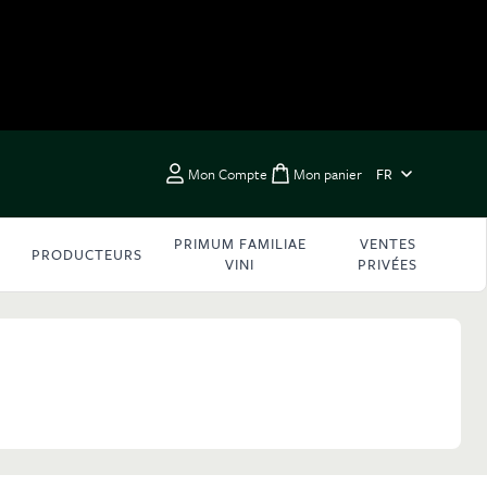
LANGUE
Mon Compte
Mon panier
FR
Toggle minicart, Vous 
PRIMUM FAMILIAE
VENTES
PRODUCTEURS
VINI
PRIVÉES