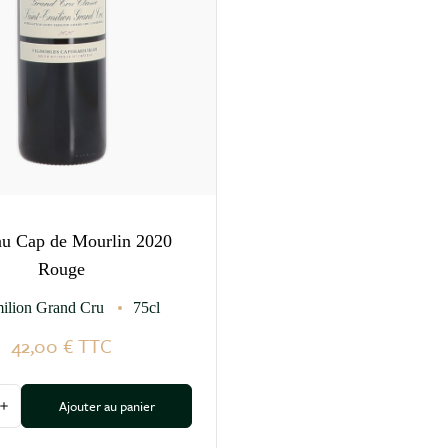
au Cap de Mourlin 2020
Rouge
ilion Grand Cru
75cl
42,00 €
TTC
Ajouter au panier
 la quantité
Augmenter la quantité