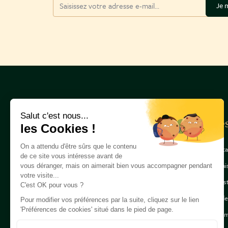
Adresse mail
Je m
Salut c'est nous...
La Cave du Château
Bes
les Cookies !
31, avenue Franklin D.
Roosevelt, 75008 PARIS
On a attendu d'être sûrs que le contenu
Conta
01 82 82 33 33
de ce site vous intéresse avant de
Livra
vous déranger, mais on aimerait bien vous accompagner pendant
votre visite...
Quest
135, avenue Jean Jaurès,
C'est OK pour vous ?
33600 PESSAC
Guide
Pour modifier vos préférences par la suite, cliquez sur le lien
05 47 50 17 17
'Préférences de cookies' situé dans le pied de page.
Nos m