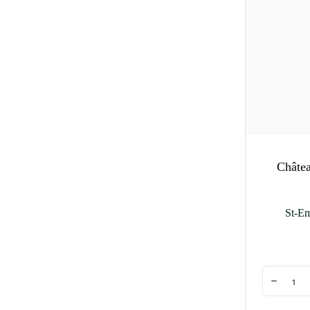
Châte
St-Em
Quantité
Diminuer