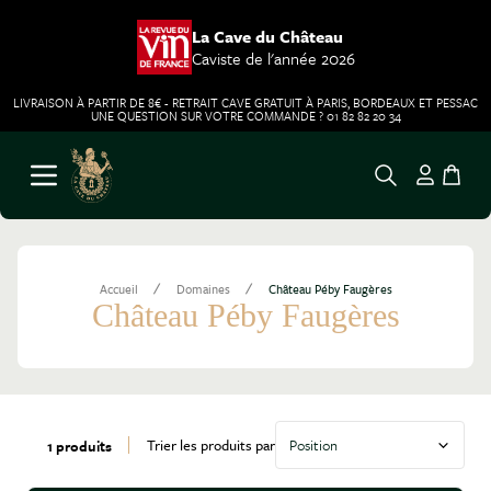
La Cave du Château
Caviste de l'année 2026
LIVRAISON À PARTIR DE 8€ - RETRAIT CAVE GRATUIT À PARIS, BORDEAUX ET PESSAC
UNE QUESTION SUR VOTRE COMMANDE ? 01 82 82 20 34
Aller au contenu
Ouvrir le menu
/
/
Accueil
Domaines
Château Péby Faugères
Château Péby Faugères
Trier les produits par
1 produits