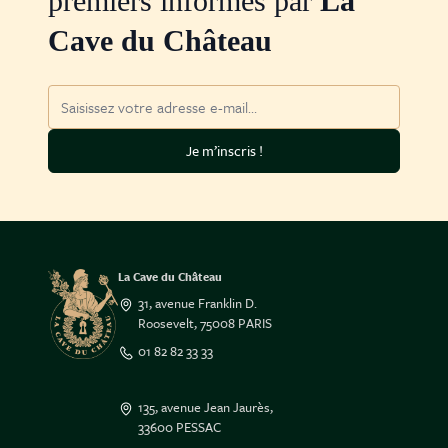
premiers informés par
La
Cave du Château
Adresse mail
Je m’inscris !
La Cave du Château
31, avenue Franklin D.
Roosevelt, 75008 PARIS
01 82 82 33 33
135, avenue Jean Jaurès,
33600 PESSAC