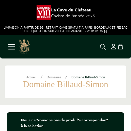
La Cave du Château
Caviste de l'année 2026
LIVRAISON À PARTIR DE 8€ - RETRAIT CAVE GRATUIT À PARIS, BORDEAUX ET PESSAC
UNE QUESTION SUR VOTRE COMMANDE ? 01 82 82 20 34
Aller au contenu
Ouvrir le menu
/
/
Accueil
Domaines
Domaine Billaud-Simon
Domaine Billaud-Simon
Nous ne trouvons pas de produits correspondant
à la sélection.