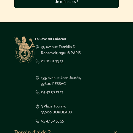
Je m’inscris !
La Cave du Château
31, avenue Franklin D.
Roosevelt, 75008 PARIS
01 82 82 33 33
135, avenue Jean Jaurès,
33600 PESSAC
05 47 50 17 17
3 Place Tourny,
33000 BORDEAUX
05 47 50 55 55
Besoin d'aide ?