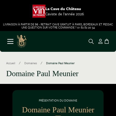
La Cave du Château
Caviste de l'année 2026
LIVRAISON À PARTIR DE 8€ - RETRAIT CAVE GRATUIT À PARIS, BORDEAUX ET PESSAC
UNE QUESTION SUR VOTRE COMMANDE ? 01 82 82 20 34
Aller au contenu
Ouvrir le menu
/
/
Accueil
Domaines
Domaine Paul Meunier
Domaine Paul Meunier
PRÉSENTATION DU DOMAINE
Domaine Paul Meunier