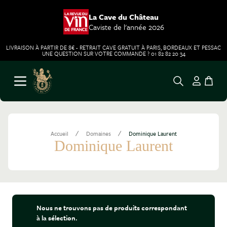
La Cave du Château
Caviste de l'année 2026
LIVRAISON À PARTIR DE 8€ - RETRAIT CAVE GRATUIT À PARIS, BORDEAUX ET PESSAC
UNE QUESTION SUR VOTRE COMMANDE ? 01 82 82 20 34
Aller au contenu
Ouvrir le menu
/
/
Accueil
Domaines
Dominique Laurent
Dominique Laurent
Nous ne trouvons pas de produits correspondant
à la sélection.