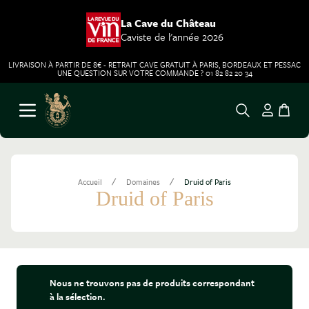
La Cave du Château
Caviste de l'année 2026
LIVRAISON À PARTIR DE 8€ - RETRAIT CAVE GRATUIT À PARIS, BORDEAUX ET PESSAC
UNE QUESTION SUR VOTRE COMMANDE ? 01 82 82 20 34
Aller au contenu
Ouvrir le menu
/
/
Accueil
Domaines
Druid of Paris
Druid of Paris
Nous ne trouvons pas de produits correspondant
à la sélection.