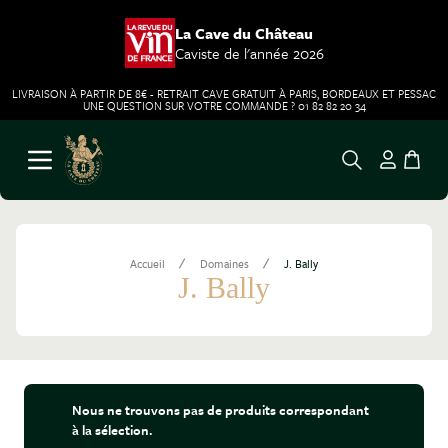
La Cave du Château
Caviste de l'année 2026
LIVRAISON À PARTIR DE 8€ - RETRAIT CAVE GRATUIT À PARIS, BORDEAUX ET PESSAC
UNE QUESTION SUR VOTRE COMMANDE ? 01 82 82 20 34
Aller au contenu
Ouvrir le menu
/
/
Accueil
Domaines
J. Bally
J. Bally
Nous ne trouvons pas de produits correspondant
à la sélection.