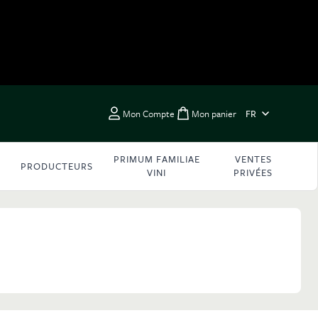
LANGUE
Mon Compte
Mon panier
FR
Toggle minicart, Vous 
PRIMUM FAMILIAE
VENTES
PRODUCTEURS
VINI
PRIVÉES