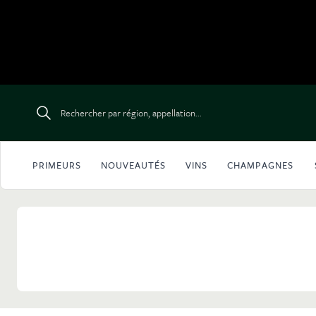
Aller au contenu
Rechercher par région, appellation...
PRIMEURS
NOUVEAUTÉS
VINS
CHAMPAGNES