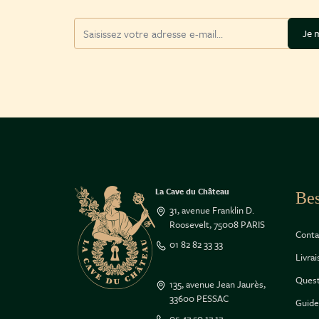
Adresse mail
Je m
La Cave du Château
Bes
31, avenue Franklin D.
Roosevelt, 75008 PARIS
Conta
01 82 82 33 33
Livra
Quest
135, avenue Jean Jaurès,
33600 PESSAC
Guide
05 47 50 17 17