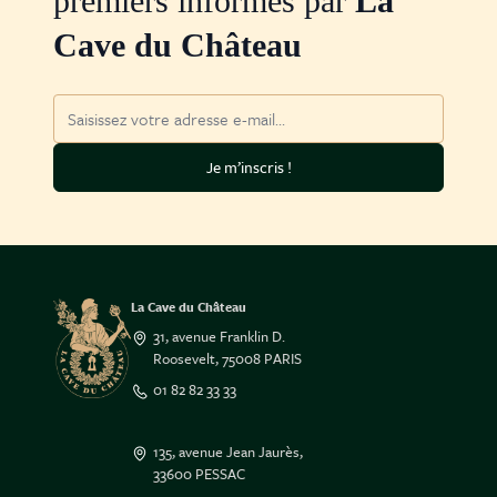
premiers informés par
La
Cave du Château
Adresse mail
Je m’inscris !
La Cave du Château
31, avenue Franklin D.
Roosevelt, 75008 PARIS
01 82 82 33 33
135, avenue Jean Jaurès,
33600 PESSAC