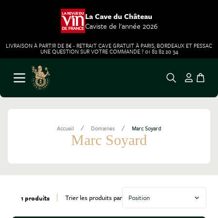
La Cave du Château
Caviste de l'année 2026
LIVRAISON À PARTIR DE 8€ - RETRAIT CAVE GRATUIT À PARIS, BORDEAUX ET PESSAC
UNE QUESTION SUR VOTRE COMMANDE ? 01 82 82 20 34
Aller au contenu
Ouvrir le menu
/
/
Accueil
Domaines
Marc Soyard
Marc Soyard
Trier les produits par
1 produits