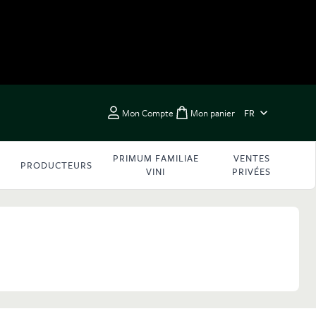
LANGUE
Mon Compte
Mon panier
FR
Toggle minicart, Vous 
PRIMUM FAMILIAE
VENTES
PRODUCTEURS
VINI
PRIVÉES