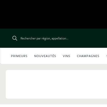
Aller au contenu
Rechercher par région, appellation...
PRIMEURS
NOUVEAUTÉS
VINS
CHAMPAGNES