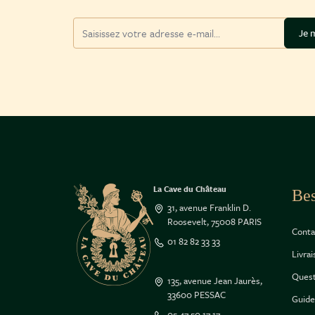
Adresse mail
Je m
La Cave du Château
Bes
31, avenue Franklin D.
Roosevelt, 75008 PARIS
Conta
01 82 82 33 33
Livra
Quest
135, avenue Jean Jaurès,
33600 PESSAC
Guide
05 47 50 17 17