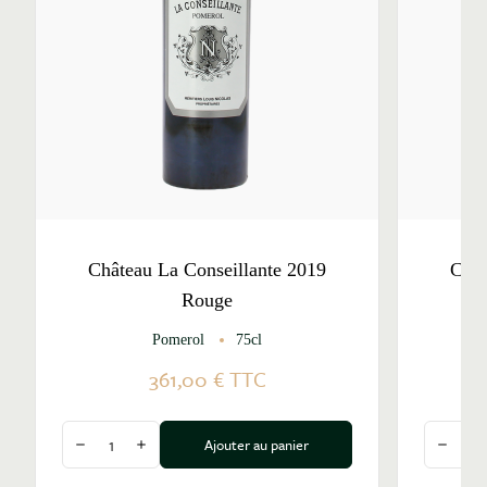
Château La Conseillante 2019
Chât
Rouge
Pomerol
75cl
361,00 €
TTC
Quantité
Quantité
Ajouter au panier
Diminuer la quantité
Augmenter la quantité
Diminu