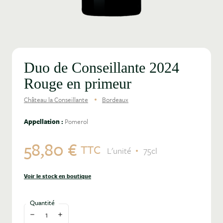
Duo de Conseillante 2024
Rouge en primeur
Château la Conseillante
Bordeaux
Appellation :
Pomerol
58,80 €
TTC
L'unité
75cl
Voir le stock en boutique
Quantité
Diminuer la quantité
Augmenter la quantité