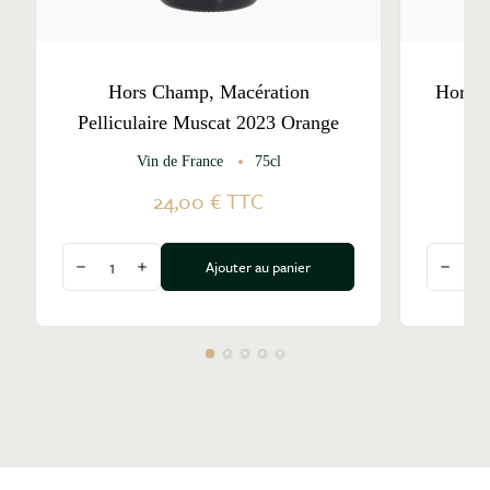
Hors Champ, Macération
Hors C
Pelliculaire Muscat 2023 Orange
Vin de France
75cl
24,00 €
TTC
Quantité
Quantité
Ajouter au panier
Diminuer la quantité
Augmenter la quantité
Diminu