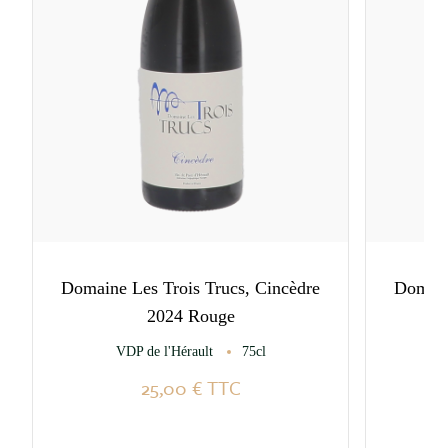
Domaine Les Trois Trucs, Cincèdre
Domaine
2024 Rouge
C
VDP de l'Hérault
75cl
25,00 €
TTC