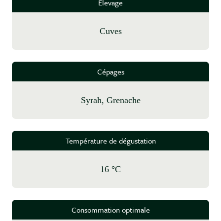
Elevage
cuves
Cépages
Syrah, Grenache
Température de dégustation
16 °C
Consommation optimale