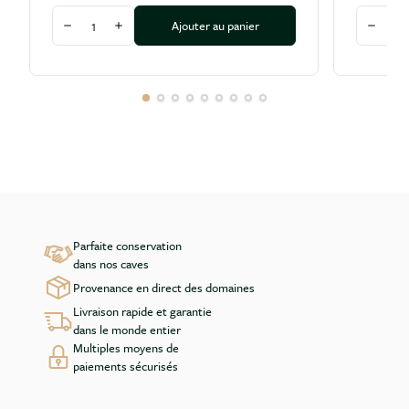
Quantité
Quantité
Ajouter au panier
Diminuer la quantité
Augmenter la quantité
Diminu
Parfaite conservation
dans nos caves
Provenance en direct des domaines
Livraison rapide et garantie
dans le monde entier
Multiples moyens de
paiements sécurisés