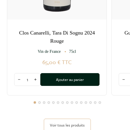
Clos Canarelli, Tara Di Sognu 2024
Gu
Rouge
Vin de France
75cl
65,00 €
TTC
Quantité
Quant
Ajouter au panier
Diminuer la quantité
Augmenter la quantité
Dim
Voir tous les produits