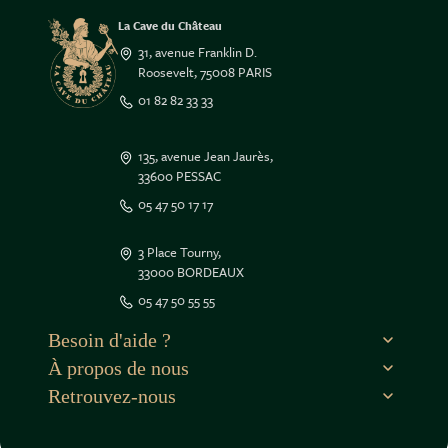
La Cave du Château
31, avenue Franklin D.
Roosevelt, 75008 PARIS
01 82 82 33 33
135, avenue Jean Jaurès,
33600 PESSAC
05 47 50 17 17
3 Place Tourny,
33000 BORDEAUX
e contenu de ce site vous intéresse
05 47 50 55 55
on aimerait bien vous accompagner
Besoin d'aide ?
À propos de nous
r la suite, cliquez sur le lien
dans le pied de page.
Retrouvez-nous
isons des cookies.