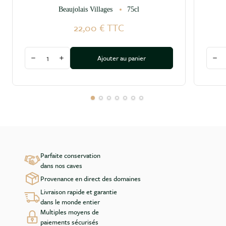
Beaujolais Villages
75cl
22,00 €
TTC
Quantité
Quant
Ajouter au panier
Diminuer la quantité
Augmenter la quantité
Dim
Parfaite conservation
dans nos caves
Provenance en direct des domaines
Livraison rapide et garantie
dans le monde entier
Multiples moyens de
paiements sécurisés