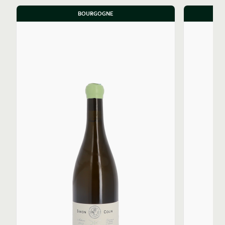
versant nord de la commune. Le domaine cultive
BOURGOGNE
également le Santenay 1er Cru Les Gravières et le
Maranges 1er Cru La Fussière.
Sur le plan de la viticulture, l’approche est axée sur la
durabilité et la précision. Le domaine est en cours de
conversion biologique, avec une première certification
attendue en 2024, tout en s'inspirant de pratiques
biodynamiques. Les rendements sont rigoureusement
contrôlés afin d’assurer une concentration optimale.
Le Chassagne-Montrachet rouge, par exemple,
provient de vieilles vignes de plus de 60 ans, assurant
une qualité intrinsèque élevée.
La vinification chez Simon Colin est pensée pour
exalter l'expression du terroir par une intervention
minimale en cave. Simon Colin privilégie les fûts usagés,
cherchant à mettre en lumière l'identité des parcelles.
Les fermentations alcooliques et malolactiques se
déroulent en fût avec des levures indigènes.