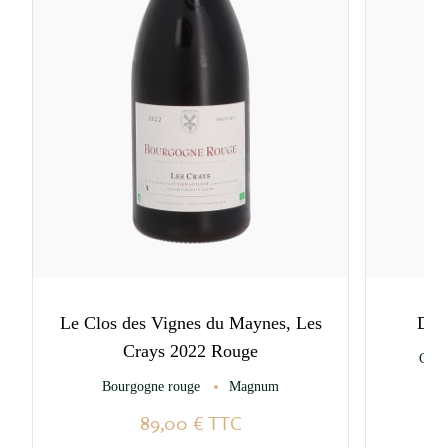
Le Clos des Vignes du Maynes, Les
Dom
Crays 2022 Rouge
Cham
Bourgogne rouge
Magnum
89,00 €
TTC