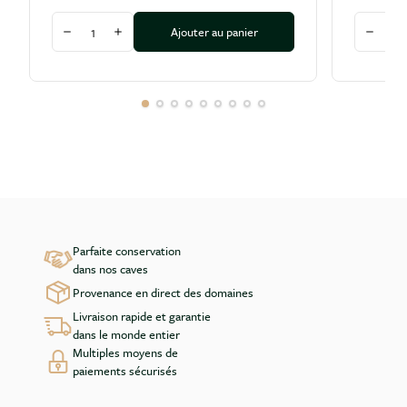
Quantité
Quantité
Ajouter au panier
Diminuer la quantité
Augmenter la quantité
Diminu
Parfaite conservation
dans nos caves
Provenance en direct des domaines
Livraison rapide et garantie
dans le monde entier
Multiples moyens de
paiements sécurisés