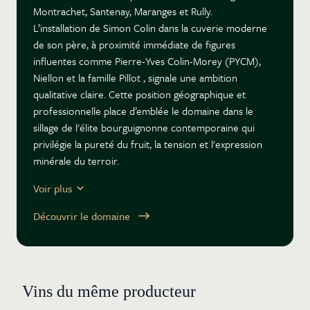
Montrachet, Santenay, Maranges et Rully.
L’installation de Simon Colin dans la cuverie moderne
de son père, à proximité immédiate de figures
influentes comme Pierre-Yves Colin-Morey (PYCM),
Niellon et la famille Pillot , signale une ambition
qualitative claire. Cette position géographique et
professionnelle place d’emblée le domaine dans le
sillage de l'élite bourguignonne contemporaine qui
privilégie la pureté du fruit, la tension et l'expression
minérale du terroir.
L’encépagement du domaine est dominé par le
Voir plus
Chardonnay, avec environ 70% de la production
dédiée aux vins blancs, et 30% consacrés au Pinot
Découvrir le domaine
Noir.
Parmi les parcelles notables, on compte le Saint-Aubin
1er Cru Les Charmois, caractérisé par son terroir très
calcaire et son exposition Est plus fraîche, ainsi que le
Vins du même producteur
Chassagne-Montrachet 1er Cru Les Chaumées, connu
pour ses sols extrêmement crayeux situés haut sur le