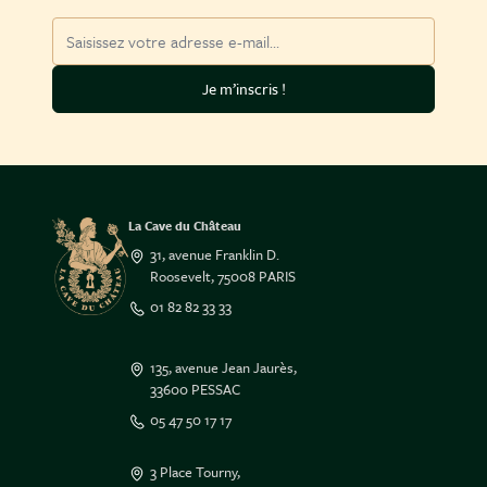
Adresse mail
Je m’inscris !
La Cave du Château
31, avenue Franklin D.
Roosevelt, 75008 PARIS
01 82 82 33 33
135, avenue Jean Jaurès,
33600 PESSAC
05 47 50 17 17
3 Place Tourny,