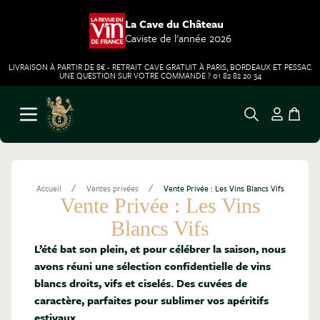
La Cave du Château
Caviste de l'année 2026
LIVRAISON À PARTIR DE 8€ - RETRAIT CAVE GRATUIT À PARIS, BORDEAUX ET PESSAC
UNE QUESTION SUR VOTRE COMMANDE ? 01 82 82 20 34
Aller au contenu
Ouvrir le menu
/
/
Accueil
Ventes privées
Vente Privée : Les Vins Blancs Vifs
Vente Privée : Les Vins
Blancs Vifs
L’été bat son plein, et pour célébrer la saison, nous
avons réuni une sélection confidentielle de vins
blancs droits, vifs et ciselés. Des cuvées de
caractère, parfaites pour sublimer vos apéritifs
estivaux.