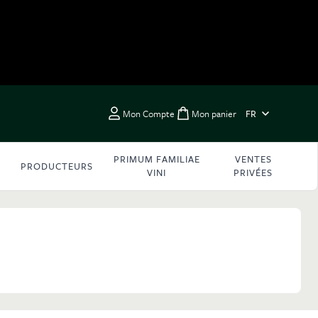
LANGUE
Mon Compte
Mon panier
FR
Toggle minicart, Vous 
PRIMUM FAMILIAE
VENTES
PRODUCTEURS
VINI
PRIVÉES