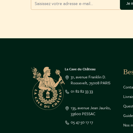
Adresse mail
Je m
La Cave du Château
Bes
31, avenue Franklin D.
Roosevelt, 75008 PARIS
Conta
01 82 82 33 33
Livra
Quest
135, avenue Jean Jaurès,
33600 PESSAC
Guide
05 47 50 17 17
Nos m