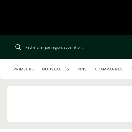
Aller au contenu
Rechercher par région, appellation...
PRIMEURS
NOUVEAUTÉS
VINS
CHAMPAGNES