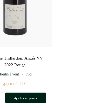
e Thillardon, Alizés VV
2022 Rouge
oulin à vent
75cl
32,00 €
TTC
Ajouter au panier
 la quantité
Augmenter la quantité