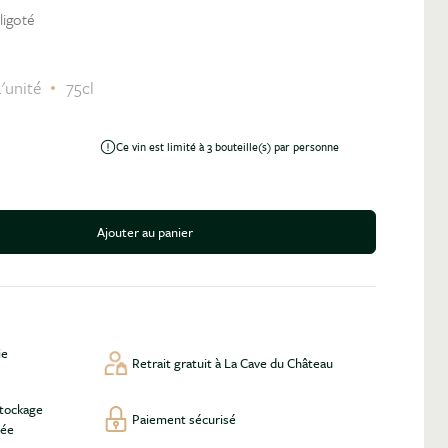
igoté
'unité
75cl
Ce vin est limité à 3 bouteille(s) par personne
Ajouter au panier
antité
ie
Retrait gratuit à La Cave du Château
stockage
Paiement sécurisé
lée