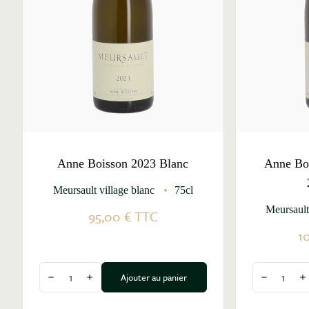
Anne Boisson 2023 Blanc
Anne Boi
Meursault village blanc
75cl
Meursault
95,00 €
TTC
1
Quantité
Quantité
Ajouter au panier
Diminuer la quantité
Augmenter la quantité
Diminuer l
A