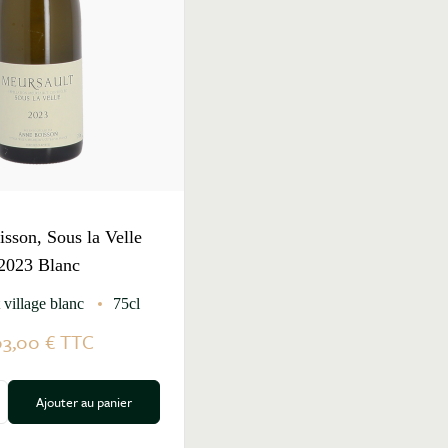
sson, Sous la Velle
2023 Blanc
 village blanc
75cl
03,00 €
TTC
Ajouter au panier
a quantité
ugmenter la quantité