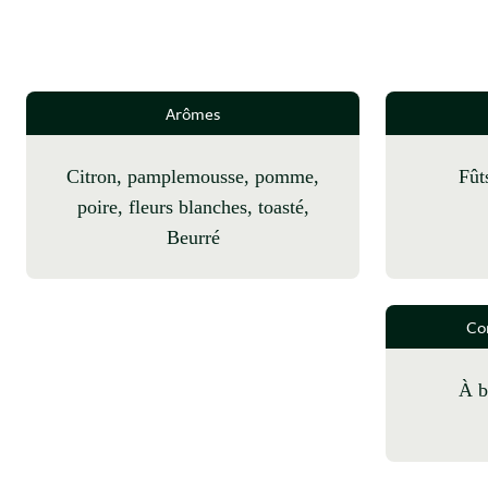
Arômes
citron, pamplemousse, pomme,
fû
poire, fleurs blanches, toasté,
Beurré
Co
à