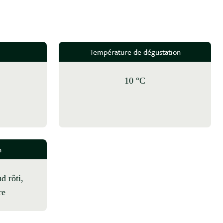
Température de dégustation
10 °C
n
re