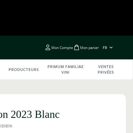
LANGUE
Mon Compte
Mon panier
FR
Toggle minicart, Vous 
PRIMUM FAMILIAE
VENTES
PRODUCTEURS
VINI
PRIVÉES
on 2023 Blanc
rgogne