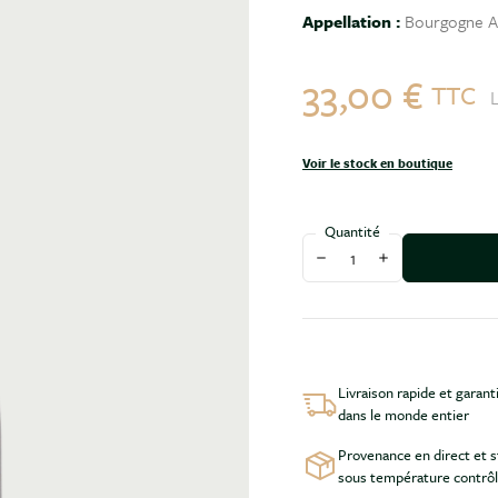
Appellation :
Bourgogne Al
33,00 €
TTC
L
Voir le stock en boutique
Quantité
Diminuer la quantité
Augmenter la qu
Livraison rapide et garant
dans le monde entier
Provenance en direct et 
sous température contrô