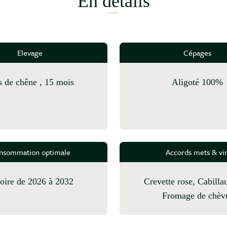
En détails
Elevage
Cépages
ts de chêne , 15 mois
Aligoté 100%
nsommation optimale
Accords mets & vi
 boire de 2026 à 2032
Crevette rose, Cabillaud rôti,
Fromage de chèv