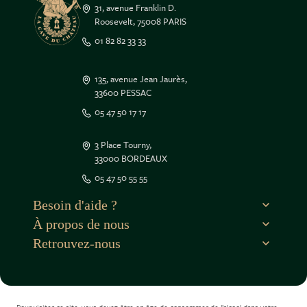
31, avenue Franklin D.
Roosevelt, 75008 PARIS
01 82 82 33 33
135, avenue Jean Jaurès,
33600 PESSAC
05 47 50 17 17
3 Place Tourny,
33000 BORDEAUX
e contenu de ce site vous intéresse
05 47 50 55 55
on aimerait bien vous accompagner
Besoin d'aide ?
À propos de nous
r la suite, cliquez sur le lien
dans le pied de page.
Retrouvez-nous
isons des cookies.
ogle
 !