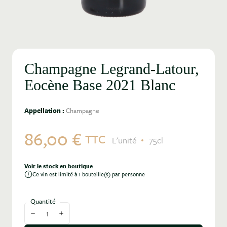
Champagne Legrand-Latour,
Eocène Base 2021 Blanc
Appellation :
Champagne
86,00 €
TTC
L'unité
75cl
Voir le stock en boutique
Ce vin est limité à 1 bouteille(s) par personne
Quantité
Diminuer la quantité
Augmenter la quantité