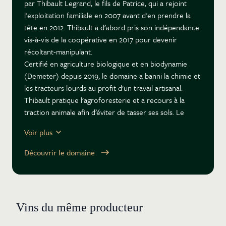
par Thibault Legrand, le fils de Patrice, qui a rejoint
l'exploitation familiale en 2007 avant d'en prendre la
tête en 2012. Thibault a d’abord pris son indépendance
vis-à-vis de la coopérative en 2017 pour devenir
récoltant-manipulant.
Certifié en agriculture biologique et en biodynamie
(Demeter) depuis 2019, le domaine a banni la chimie et
les tracteurs lourds au profit d'un travail artisanal.
Thibault pratique l'agroforesterie et a recours à la
traction animale afin d’éviter de tasser ses sols. Le
feuillage des vignes est tressé dans le but de ne pas
Voir plus
rogner l’apex.
Les vinifications s'effectuent en fûts à l’aide des seules
Découvrir le domaine
levures indigènes. Les vins circulent dans le chai
uniquement par gravité et sans recourir au pompage.
Pour la prise de mousse des cuvées Éocène et
Lutétien, Thibault utilise du moût de raisin plutôt que
Vins du même producteur
du saccharose. Cette technique, rare en Champagne,
permet de conserver une grande pureté aromatique