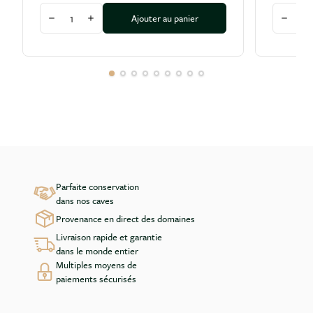
Quantité
Quantité
Ajouter au panier
Diminuer la quantité
Augmenter la quantité
Diminu
Parfaite conservation
dans nos caves
Provenance en direct des domaines
Livraison rapide et garantie
dans le monde entier
Multiples moyens de
paiements sécurisés