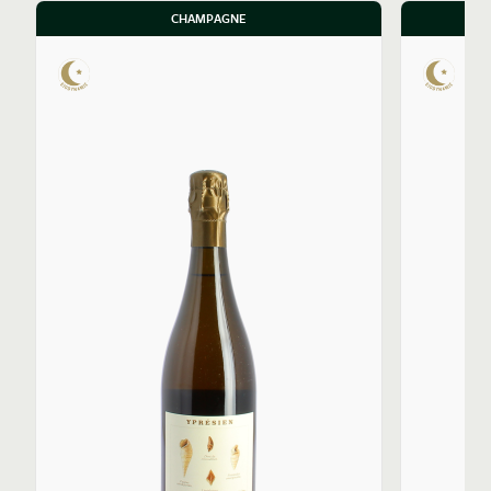
et de ne pas dénaturer les vins lors de la seconde
CHAMPAGNE
fermentation.
Chaque cuvée de champagne du domaine porte le
nom d’une ère géologique.
La cuvée Éocène provient de vignes plantées sur des
terroirs datés de l’Yprésien, du Lutétien et du
Bartonien (de – 56 à – 33 Ma). Cet assemblage paritaire
de chardonnay et de pinot meunier, provenant de sols
argilo-sableux, se distingue par son énergie et sa
précision.
La cuvée Yprésien associe le pinot meunier au pinot
noir plantés dans des marnes et argiles profondes des
villages de Vandières et de Verneuil. La cuvée déploie
une structure plus large et une belle minéralité.
Enfin, la cuvée Lutétien (en provenance de Vandières),
marie le chardonnay et le pinot noir issus de sables
calcaires riches en fossiles. Sa minéralité saline ne
manque pas d’évoquer son terroir marin.
Si les champagnes signés Legrand-Latour nous