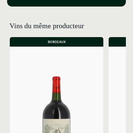
son encépagement dominé par le Cabernet Sauvignon,
représentant plus de 60% des vignes. Ce cépage est
complété par le Merlot et, dans une moindre mesure,
Vins du même producteur
le Cabernet Franc, qui apporte souplesse et complexité
aromatique
La vinification est effectuée par petites parcelles pour
BORDEAUX
préserver les caractéristiques uniques de chaque
micro-terroir. Des techniques d'extraction douce et de
macération en conditions fraîches sont utilisées pour
favoriser les arômes fruités et les tanins fins. La
fermentation est thermo-régulée, et la durée de
cuvaison est d'environ 3 semaines.
Après fermentation, le vin est élevé pendant 12 mois en
fûts de chêne, avec une proportion de 40% en
moyenne de fûts neufs. Cette utilisation modérée du
bois neuf permet d'intégrer des notes subtiles sans
masquer la pureté du fruit et l'expression du terroir,
contribuant à la "longueur" et à la "verticalité" du vin.