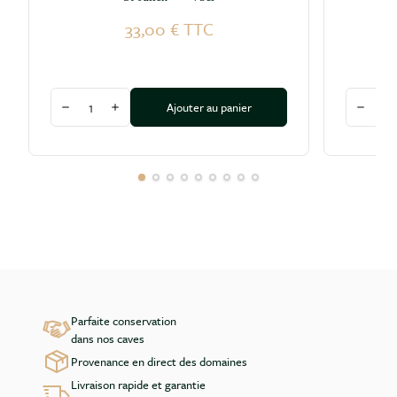
33,00 €
TTC
Quantité
Quantité
Ajouter au panier
Diminuer la quantité
Augmenter la quantité
Diminu
Parfaite conservation
dans nos caves
Provenance en direct des domaines
Livraison rapide et garantie