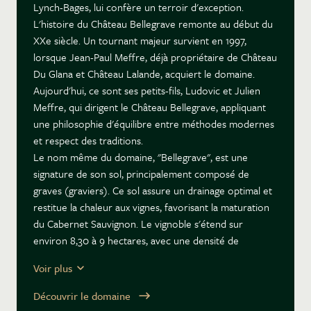
Lynch-Bages, lui confère un terroir d'exception.
L'histoire du Château Bellegrave remonte au début du
XXe siècle. Un tournant majeur survient en 1997,
lorsque Jean-Paul Meffre, déjà propriétaire de Château
Du Glana et Château Lalande, acquiert le domaine.
Aujourd'hui, ce sont ses petits-fils, Ludovic et Julien
Meffre, qui dirigent le Château Bellegrave, appliquant
une philosophie d'équilibre entre méthodes modernes
et respect des traditions.
Le nom même du domaine, "Bellegrave", est une
signature de son sol, principalement composé de
graves (graviers). Ce sol assure un drainage optimal et
restitue la chaleur aux vignes, favorisant la maturation
du Cabernet Sauvignon. Le vignoble s'étend sur
environ 8,30 à 9 hectares, avec une densité de
plantation élevée de 8 333 pieds par hectare, une
Voir plus
pratique qui favorise la concentration des baies et la
complexité du vin.
Découvrir le domaine
L'identité des vins du Château Bellegrave repose sur