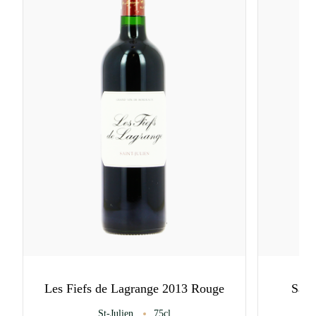
Les Fiefs de Lagrange 2013 Rouge
Sarg
St-Julien
75cl