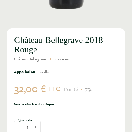
Château Bellegrave 2018
Rouge
Château Bellegrave
Bordeaux
Appellation :
Pauillac
32,00 €
TTC
L'unité
75cl
Voir le stock en boutique
Quantité
Diminuer la quantité
Augmenter la quantité