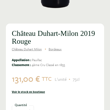
Château Duhart-Milon 2019
Rouge
Château Duhart Milon
Bordeaux
Appellation :
Pauillac
Classement :
4ème Cru Classé en 1855
131,00 €
TTC
L'unité
75cl
Voir le stock en boutique
Quantité