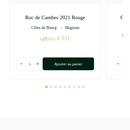
Roc de Cambes 2021 Rouge
Chât
Côtes de Bourg
Magnum
St-E
148,00 €
TTC
Quantité
Quantité
Ajouter au panier
Diminuer la quantité
Augmenter la quantité
Diminu