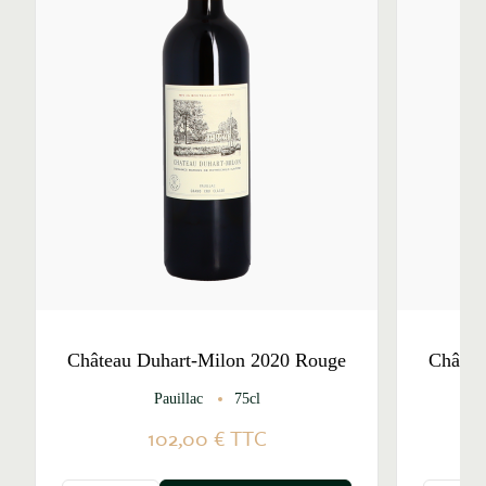
Château Duhart-Milon 2020 Rouge
Châtea
Pauillac
75cl
102,00 €
TTC