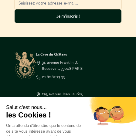
Je m’inscris !
La Cave du Château
31, avenue Franklin D.
Roosevelt, 75008 PARIS
01 82 82 33 33
135, avenue Jean Jaurès,
33600 PESSAC
Salut c'est nous...
05 47 50 17 17
les Cookies !
3 Place Tourny,
On a attendu d'être sûrs que le contenu de
33000 BORDEAUX
ce site vous intéresse avant de vous