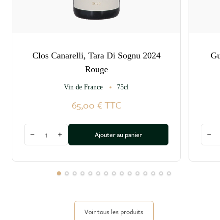
Clos Canarelli, Tara Di Sognu 2024
Gu
Rouge
Vin de France
75cl
65,00 €
TTC
Quantité
Quant
Ajouter au panier
Diminuer la quantité
Augmenter la quantité
Dim
Voir tous les produits