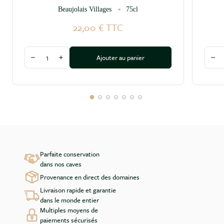
Beaujolais Villages
75cl
22,00 €
TTC
Quantité
Quant
Ajouter au panier
Diminuer la quantité
Augmenter la quantité
Dim
Parfaite conservation
dans nos caves
Provenance en direct des domaines
Livraison rapide et garantie
dans le monde entier
Multiples moyens de
paiements sécurisés