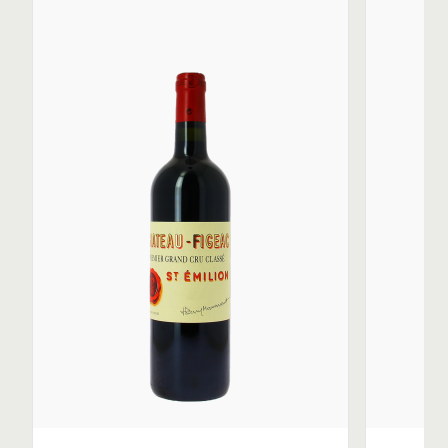
barriques neuves.
Depuis 2013, le château est dirigé par Frédéric Faye. Le
domaine s’appuie sur l’expertise du consultant en
œnologie Michel Rolland. En 2021, il s’est doté d’un
nouveau chai gravitaire qui offre une surface de 5 000
m².
Depuis 1945, le Château élabore un second-vin du plus
haut intérêt. Longtemps nommé La Grange Neuve de
Figeac, ce saint-émilion a pris le nom de Petit Figeac, à
partir du millésime 2012. Il possède les caractéristiques
du cru faites de finesse et d’élégance avec un grain de
tanins fins. Moins charnu et pourvu de tanins très doux,
il est prêt à boire dès la jeunesse mais s’améliore sur
une quinzaine d’années.