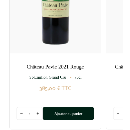
Château Pavie 2021 Rouge
Châtea
St-Emilion Grand Cru
75cl
385,00 €
TTC
Quantité
Quantité
Ajouter au panier
Diminuer la quantité
Augmenter la quantité
Diminu