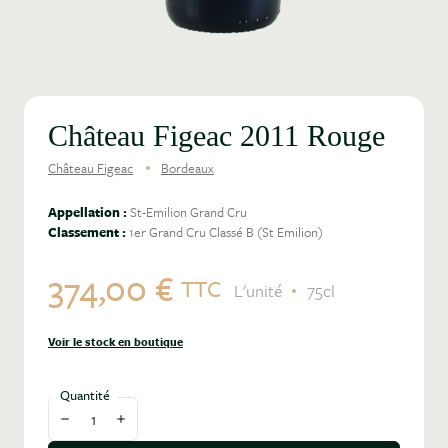
Château Figeac 2011 Rouge
Château Figeac
Bordeaux
Appellation :
St-Emilion Grand Cru
Classement :
1er Grand Cru Classé B (St Emilion)
374,00 €
TTC
L'unité
75cl
Voir le stock en boutique
Quantité
Diminuer la quantité
Augmenter la quantité