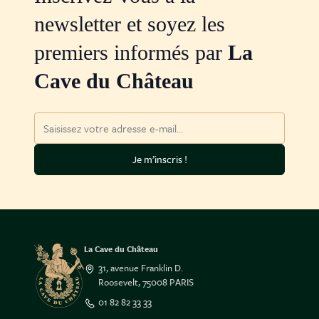
newsletter et soyez les
premiers informés par
La
Cave du Château
Adresse mail
Je m’inscris !
La Cave du Château
31, avenue Franklin D.
Roosevelt, 75008 PARIS
01 82 82 33 33