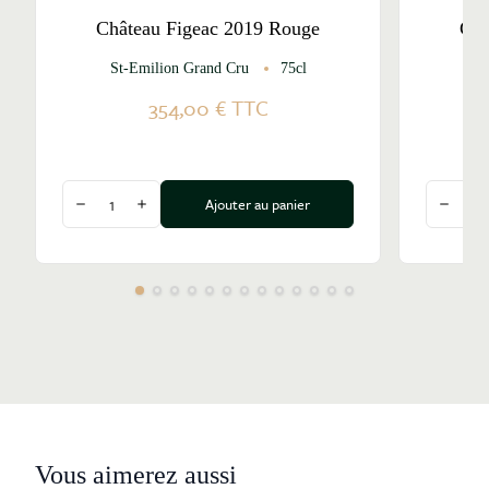
Château Figeac 2019 Rouge
Châ
St-Emilion Grand Cru
75cl
St
354,00 €
TTC
Quantité
Quantité
Ajouter au panier
Diminuer la quantité
Augmenter la quantité
Diminu
Vous aimerez aussi