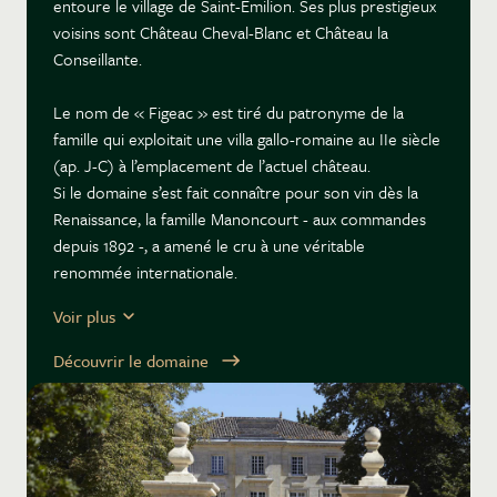
entoure le village de Saint-Émilion. Ses plus prestigieux
voisins sont Château Cheval-Blanc et Château la
Conseillante.
Le nom de « Figeac » est tiré du patronyme de la
famille qui exploitait une villa gallo-romaine au IIe siècle
(ap. J-C) à l’emplacement de l’actuel château.
Si le domaine s’est fait connaître pour son vin dès la
Renaissance, la famille Manoncourt - aux commandes
depuis 1892 -, a amené le cru à une véritable
renommée internationale.
Thierry Manoncourt - disparu en 2010 -, a signé son
Voir plus
premier millésime en 1943. Ce personnage
emblématique, ingénieur agronome de formation, a
Découvrir le domaine
consacré sa vie à Château Figeac. S’appuyant sur les
caractéristiques de son terroir, - trois croupes de
graves günziennes d’une altitude de 39 m sur un sous-
sol d’argiles bleues de 7 m de profondeur -, il a revisité
l’encépagement du cru dès 1945 et planté une majorité