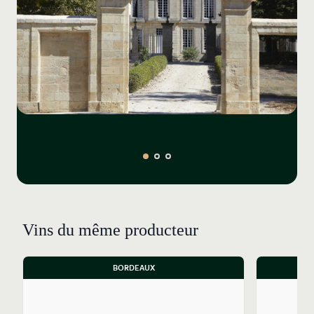
de cabernets en lieu et place de l’habituel merlot.
Le vignoble se répartit entre 43 % de cabernet-
sauvignon, 28 % de cabernet franc et 29 % de merlot.
L’âge moyen des vignes est de 35 ans. Les plus vieux
ceps (des merlots) ont été plantés en 1921. Les
rendements moyens sont de 40 hl/ha. Les 41 hectares
du domaine sont traversés d’est en ouest par le
ruisseau du Taillas qui participe à la singularité de ce
terroir.
Comme le laisse supposer son encépagement, le vin de
Château Figeac se révèle structuré et profond et
supporte une garde de trente à quarante ans sans
pour autant se monter austère dans la jeunesse.
Vins du même producteur
Comme quelques rares grands vins, il est bon à tous
âges.
BORDEAUX
Les vignes sont conduites en agriculture raisonnée et
l'élevage est effectué pendant 18 à 20 mois à 100 % en