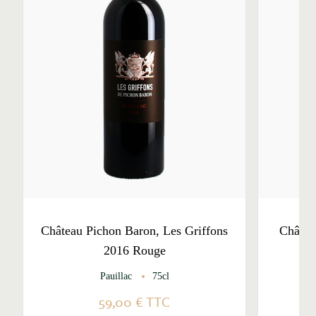
Château Pichon Baron, Les Griffons
Châtea
2016 Rouge
Pauillac
75cl
59,00 €
TTC