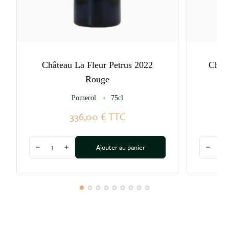
Château La Fleur Petrus 2022
Châte
Rouge
Pomerol
75cl
336,00 €
TTC
Quantité
Quantité
Ajouter au panier
Diminuer la quantité
Augmenter la quantité
Diminu