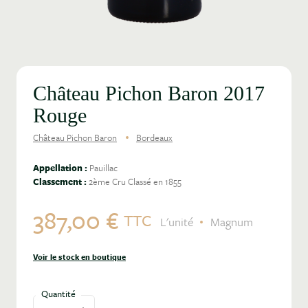
Château Pichon Baron 2017
Rouge
Château Pichon Baron
Bordeaux
Appellation :
Pauillac
Classement :
2ème Cru Classé en 1855
387,00 €
TTC
L'unité
Magnum
Voir le stock en boutique
Quantité