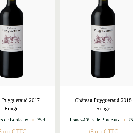
u Puygueraud 2017
Château Puygueraud 2018
Rouge
Rouge
es de Bordeaux
75cl
Francs-Côtes de Bordeaux
75
8,00 €
TTC
18,00 €
TTC