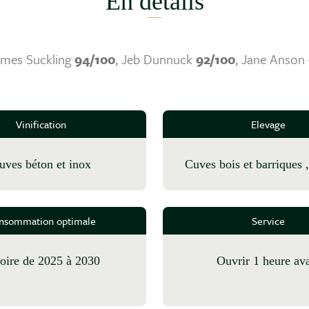
En détails
ames Suckling
94/100
, Jeb Dunnuck
92/100
, Jane Anson
Vinification
Elevage
cuves béton et inox
cuves bois et barriques 
nsommation optimale
Service
 boire de 2025 à 2030
Ouvrir 1 heure av