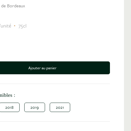
s de Bordeaux
'unité
75cl
Ajouter au panier
antité
nibles :
2018
2019
2021