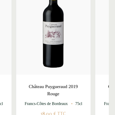
Château Puygueraud 2019
Châ
Rouge
cl
Francs-Côtes de Bordeaux
75cl
Francs
18,00 €
TTC