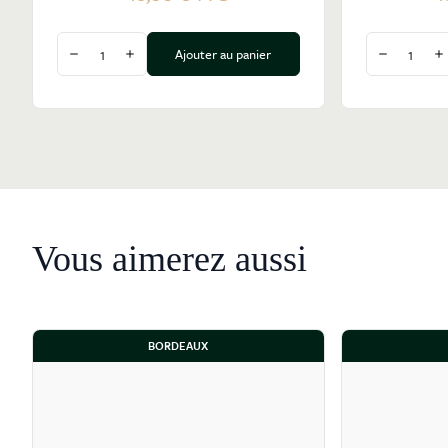
Quantité
Quantité
Ajouter au panier
Diminuer la quantité
Augmenter la quantité
Diminuer l
A
Vous aimerez aussi
BORDEAUX