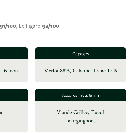
91/100
, Le Figaro
92/100
Cépages
, 16 mois
Merlot 88%, Cabernet Franc 12%
Accords mets & vin
ant
Viande Grillée, Boeuf
bourguignon,