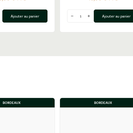
Quantité
Ajouter au panier
Ajouter au panier
a quantité
ugmenter la quantité
Diminuer la quantité
Augmenter la quantité
BORDEAUX
BORDEAUX