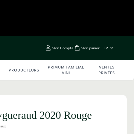
LANGUE
Mon Compte
Mon panier
FR
Toggle minicart, Vous 
PRIMUM FAMILIAE
VENTES
PRODUCTEURS
VINI
PRIVÉES
ygueraud 2020 Rouge
eaux