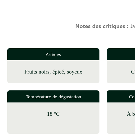
Notes des critiques :
J
Arômes
fruits noirs, épicé, soyeux
Température de dégustation
Co
18 °C
à