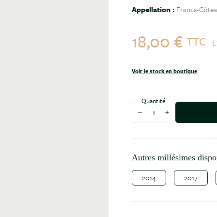
Appellation :
Francs-Côte
18,00 €
TTC
L
Voir le stock en boutique
Quantité
Diminuer la quantité
Augmenter la qu
Autres millésimes dispo
2014
2017