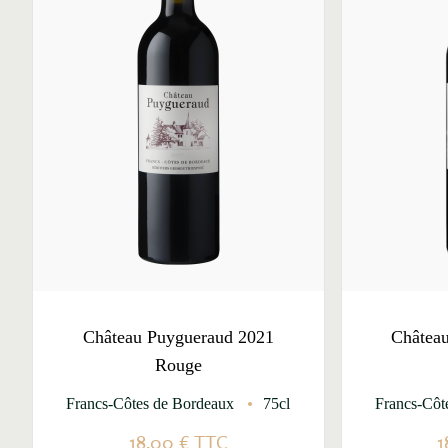
Château Puygueraud 2021
Châtea
Rouge
Francs-Côtes de Bordeaux
75cl
Francs-Côt
18,00 €
TTC
1