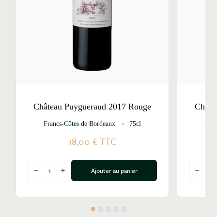
Château Puygueraud 2017 Rouge
Châte
Francs-Côtes de Bordeaux
75cl
Fra
18,00 €
TTC
Quantité
Quantité
Ajouter au panier
Diminuer la quantité
Augmenter la quantité
Diminu