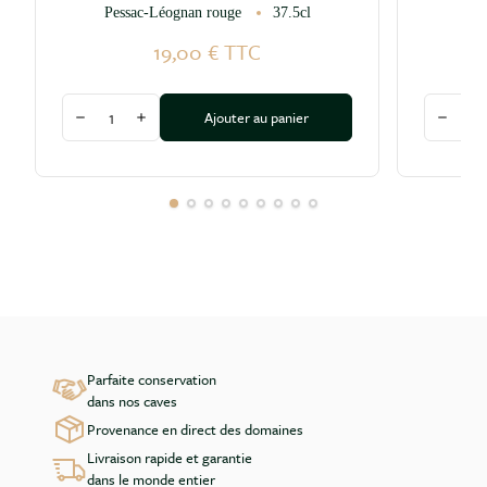
Pessac-Léognan rouge
37.5cl
19,00 €
TTC
Quantité
Quantité
Ajouter au panier
Diminuer la quantité
Augmenter la quantité
Diminu
Parfaite conservation
dans nos caves
Provenance en direct des domaines
Livraison rapide et garantie
dans le monde entier