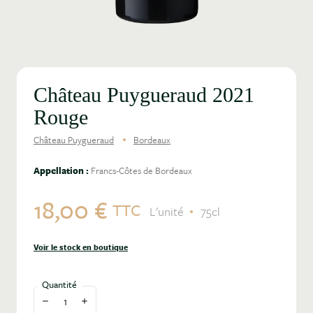
Château Puygueraud 2021
Rouge
Château Puygueraud
Bordeaux
Appellation :
Francs-Côtes de Bordeaux
18,00 €
TTC
L'unité
75cl
Voir le stock en boutique
Quantité
Diminuer la quantité
Augmenter la quantité