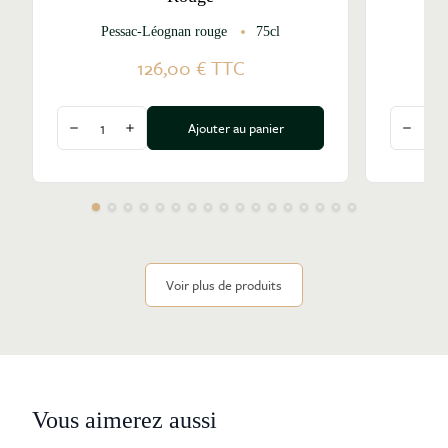
Pessac-Léognan rouge
75cl
Pe
126,00 €
TTC
Quantité
Quantité
Ajouter au panier
Diminuer la quantité
Augmenter la quantité
Diminu
Voir plus de produits
Vous aimerez aussi