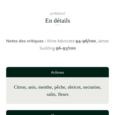
LE PRODUIT
En détails
Notes des critiques :
Wine Advocate
94-96/100
, James
Suckling
96-97/100
Arômes
citron, anis, menthe, pêche, abricot, nectarine,
salin, fleurs