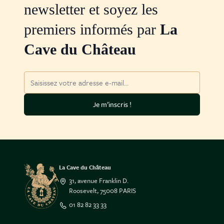
newsletter et soyez les
premiers informés par
La
Cave du Château
Adresse mail
Je m’inscris !
La Cave du Château
31, avenue Franklin D.
Roosevelt, 75008 PARIS
01 82 82 33 33