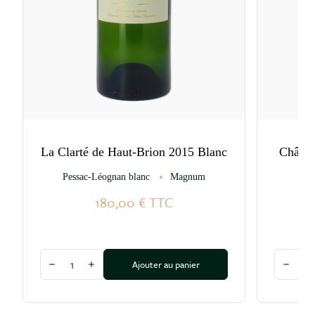
La Clarté de Haut-Brion 2015 Blanc
Châtea
Pessac-Léognan blanc
Magnum
Pe
180,00 €
TTC
Quantité
Quantité
Ajouter au panier
Diminuer la quantité
Augmenter la quantité
Diminu