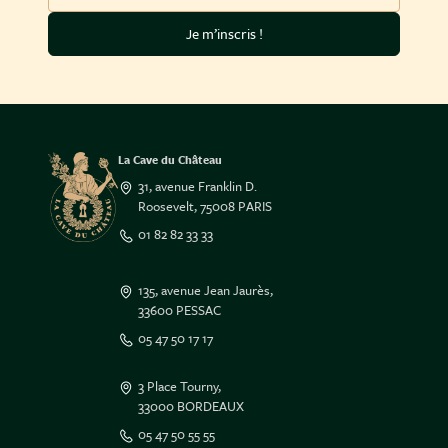
Je m’inscris !
La Cave du Château
31, avenue Franklin D.
Roosevelt, 75008 PARIS
01 82 82 33 33
135, avenue Jean Jaurès,
33600 PESSAC
05 47 50 17 17
3 Place Tourny,
33000 BORDEAUX
05 47 50 55 55