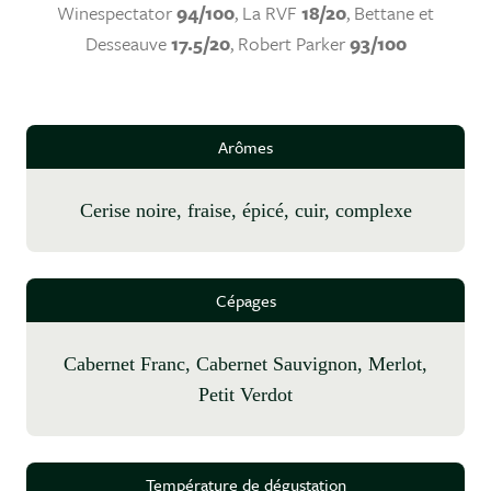
Winespectator
94/100
, La RVF
18/20
, Bettane et
Desseauve
17.5/20
, Robert Parker
93/100
Arômes
cerise noire, fraise, épicé, cuir, complexe
Cépages
Cabernet Franc, Cabernet Sauvignon, Merlot,
Petit Verdot
Température de dégustation