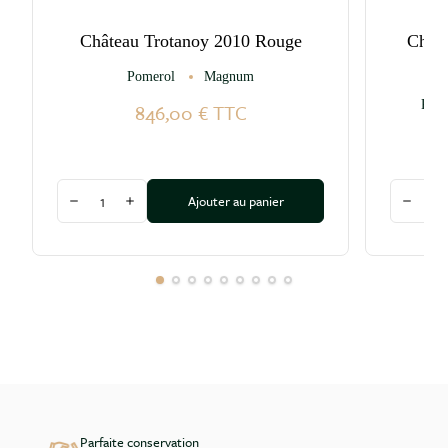
Château Trotanoy 2010 Rouge
Châte
Pomerol
Magnum
Pess
846,00 €
TTC
Quantité
Quantité
Ajouter au panier
Diminuer la quantité
Augmenter la quantité
Diminu
Parfaite conservation