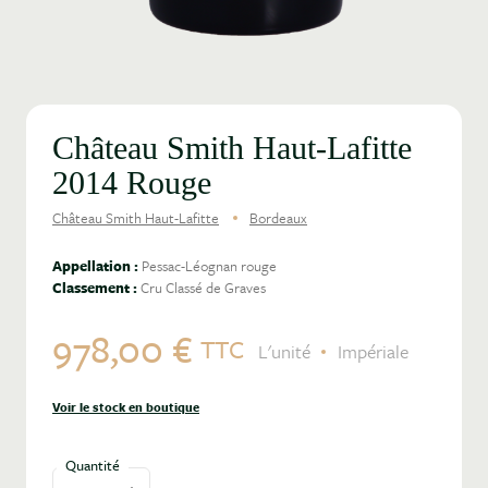
Château Smith Haut-Lafitte
2014 Rouge
Château Smith Haut-Lafitte
Bordeaux
Appellation :
Pessac-Léognan rouge
Classement :
Cru Classé de Graves
978,00 €
TTC
L'unité
Impériale
Voir le stock en boutique
Quantité