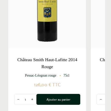
Château Smith Haut-Lafitte 2014
Châte
Rouge
Pessac-Léognan rouge
75cl
Pe
126,00 €
TTC
Quantité
Quantité
Ajouter au panier
Diminuer la quantité
Augmenter la quantité
Diminu