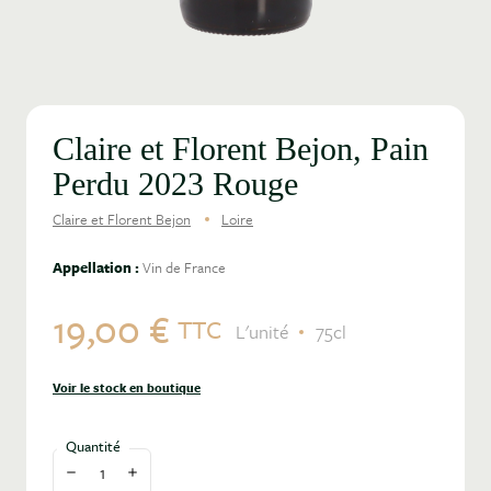
Claire et Florent Bejon, Pain
Perdu 2023 Rouge
Claire et Florent Bejon
Loire
Appellation :
Vin de France
19,00 €
TTC
L'unité
75cl
Voir le stock en boutique
Quantité
Diminuer la quantité
Augmenter la quantité