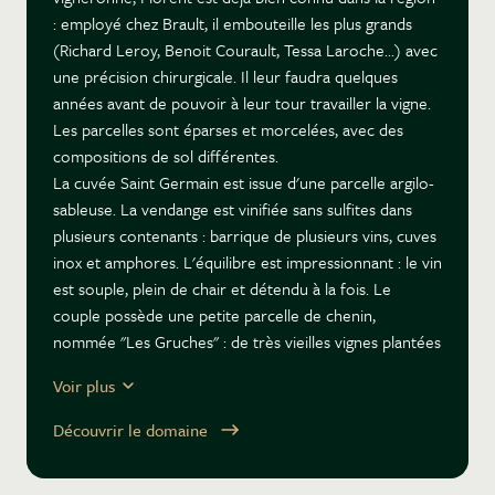
: employé chez Brault, il embouteille les plus grands
(Richard Leroy, Benoit Courault, Tessa Laroche...) avec
une précision chirurgicale. Il leur faudra quelques
années avant de pouvoir à leur tour travailler la vigne.
Les parcelles sont éparses et morcelées, avec des
compositions de sol différentes.
La cuvée Saint Germain est issue d'une parcelle argilo-
sableuse. La vendange est vinifiée sans sulfites dans
plusieurs contenants : barrique de plusieurs vins, cuves
inox et amphores. L'équilibre est impressionnant : le vin
est souple, plein de chair et détendu à la fois. Le
couple possède une petite parcelle de chenin,
nommée "Les Gruches" : de très vieilles vignes plantées
sur des argiles à silex. Voilà qui rivalise haut (les quatre)
Voir plus
mains avec les plus grands chenins d'Anjou.
Découvrir le domaine