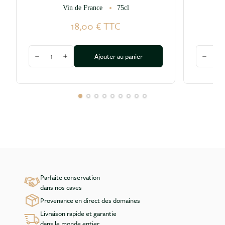
Vin de France
75cl
18,00 €
TTC
Quantité
Quantité
Ajouter au panier
Diminuer la quantité
Augmenter la quantité
Diminu
Parfaite conservation
dans nos caves
Provenance en direct des domaines
Livraison rapide et garantie
dans le monde entier