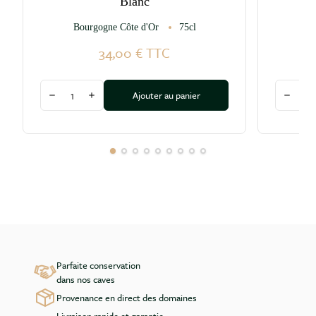
Blanc
Bourgogne Côte d'Or
75cl
34,00 €
TTC
Quantité
Quantité
Ajouter au panier
Diminuer la quantité
Augmenter la quantité
Diminu
Parfaite conservation
dans nos caves
Provenance en direct des domaines
Livraison rapide et garantie