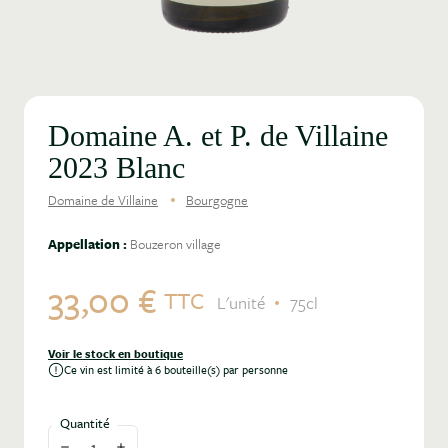
Domaine A. et P. de Villaine
2023 Blanc
Domaine de Villaine
Bourgogne
Appellation :
Bouzeron village
33,00 €
TTC
L'unité
75cl
Voir le stock en boutique
Ce vin est limité à 6 bouteille(s) par personne
Quantité