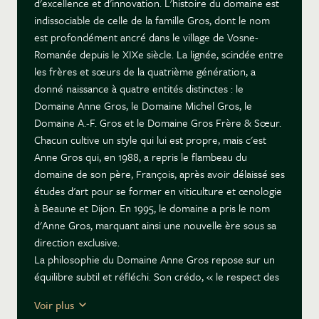
d'excellence et d'innovation. L'histoire du domaine est
indissociable de celle de la famille Gros, dont le nom
est profondément ancré dans le village de Vosne-
Romanée depuis le XIXe siècle. La lignée, scindée entre
les frères et sœurs de la quatrième génération, a
donné naissance à quatre entités distinctes : le
Domaine Anne Gros, le Domaine Michel Gros, le
Domaine A.-F. Gros et le Domaine Gros Frère & Sœur.
Chacun cultive un style qui lui est propre, mais c'est
Anne Gros qui, en 1988, a repris le flambeau du
domaine de son père, François, après avoir délaissé ses
études d'art pour se former en viticulture et œnologie
à Beaune et Dijon. En 1995, le domaine a pris le nom
d'Anne Gros, marquant ainsi une nouvelle ère sous sa
direction exclusive.
La philosophie du Domaine Anne Gros repose sur un
équilibre subtil et réfléchi. Son crédo, « le respect des
traditions et l'envie d'innover », guide chacune de ses
Voir plus
décisions, de la vigne au chai. Cette approche s'articule