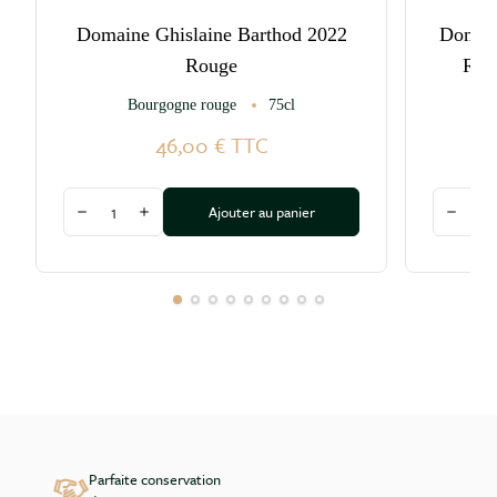
Domaine Ghislaine Barthod 2022
Domain
Rouge
Rou
Bourgogne rouge
75cl
Ma
46,00 €
TTC
Quantité
Quantité
Ajouter au panier
Diminuer la quantité
Augmenter la quantité
Diminu
Parfaite conservation