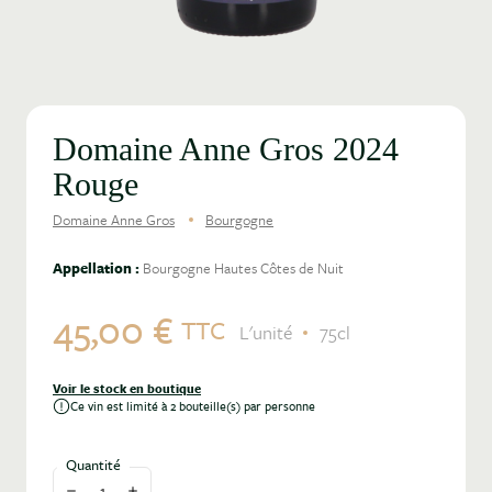
Domaine Anne Gros 2024
Rouge
Domaine Anne Gros
Bourgogne
Appellation :
Bourgogne Hautes Côtes de Nuit
45,00 €
TTC
L'unité
75cl
Voir le stock en boutique
Ce vin est limité à 2 bouteille(s) par personne
Quantité