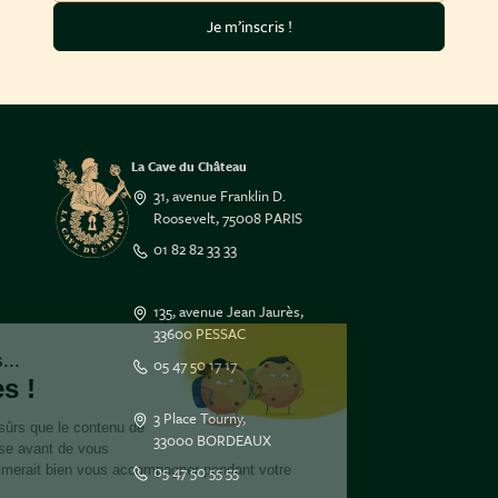
Je m’inscris !
La Cave du Château
31, avenue Franklin D.
Roosevelt, 75008 PARIS
01 82 82 33 33
135, avenue Jean Jaurès,
33600 PESSAC
Salut c'est nous...
05 47 50 17 17
les Cookies !
3 Place Tourny,
On a attendu d'être sûrs que le contenu de
33000 BORDEAUX
ce site vous intéresse avant de vous
05 47 50 55 55
déranger, mais on aimerait bien vous accompagner pendant votre
visite...