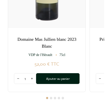
Domaine Mas Jullien blanc 2023
Prieu
Blanc
VDP de l'Hérault
75cl
Co
52,00 €
TTC
Quantité
Quantité
Ajouter au panier
Diminuer la quantité
Augmenter la quantité
Diminu