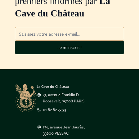
premiers informés par
La
Cave du Château
Adresse mail
Je m’inscris !
La Cave du Château
31, avenue Franklin D.
Roosevelt, 75008 PARIS
01 82 82 33 33
135, avenue Jean Jaurès,
33600 PESSAC