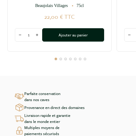
Beaujolais Villages
75cl
22,00 €
TTC
Quantité
Quant
Ajouter au panier
Diminuer la quantité
Augmenter la quantité
Dim
Parfaite conservation
dans nos caves
Provenance en direct des domaines
Livraison rapide et garantie
dans le monde entier
Multiples moyens de
paiements sécurisés