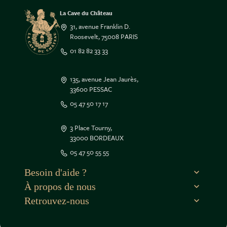
La Cave du Château
31, avenue Franklin D.
Roosevelt, 75008 PARIS
01 82 82 33 33
135, avenue Jean Jaurès,
33600 PESSAC
05 47 50 17 17
3 Place Tourny,
33000 BORDEAUX
e contenu de ce site vous intéresse
05 47 50 55 55
on aimerait bien vous accompagner
Besoin d'aide ?
À propos de nous
r la suite, cliquez sur le lien
dans le pied de page.
Retrouvez-nous
isons des cookies.