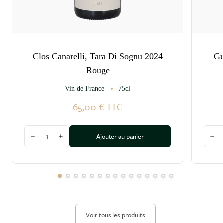
Clos Canarelli, Tara Di Sognu 2024
Gu
Rouge
Vin de France
75cl
65,00 €
TTC
Quantité
Quant
Ajouter au panier
Diminuer la quantité
Augmenter la quantité
Dim
Voir tous les produits