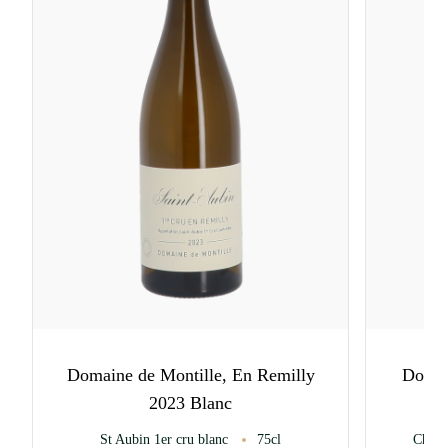
Domaine de Montille, En Remilly
Domai
2023 Blanc
St Aubin 1er cru blanc
75cl
Chass