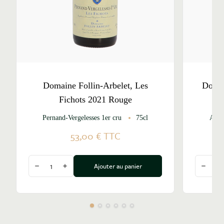
Domaine Follin-Arbelet, Les
Domai
Fichots 2021 Rouge
Pernand-Vergelesses 1er cru
75cl
Alox
53,00 €
TTC
Quantité
Quantité
Ajouter au panier
Diminuer la quantité
Augmenter la quantité
Diminu