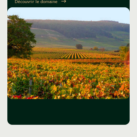
Découvrir le domaine
s'enracinent à travers la roche dure et calcaire. Le vin
est toujours intense, juteux et ciselé. Au centre du
village d'Aloxe, se niche le Clos du Chapitre. Vaste
programme s'il en est, puisque cette parcelle aux
maturités toujours très précoces permet de nous
livrer une lecture limpide du cépage bourguignon. Avec
son bouquet de notes de cerises pulpeuses et de rose,
ce vin est envoutant ! A noter, le Domaine possède
une parcelle de Grand Cru La Romanée Saint Vivant,
voisine de la célèbre Romanée Conti. Flamboyant, le
pinot prend ici l'allure d'un futur roi tout juste mis au
monde. Le vin est sublime, éclatant de profondeur et
de complexité. Pour finir, le Corton blanc compte
parmi les plus grands chardonnays du climat
Charlemagne. Saluons sa matière ample et pleine de
sève. Son potentiel de garde est immense, il dépasse
aisément les 15ans.