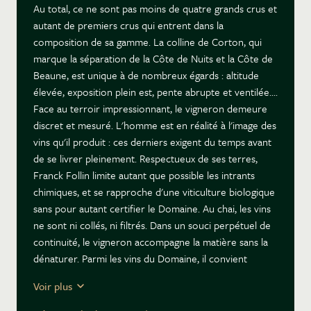
Au total, ce ne sont pas moins de quatre grands crus et
autant de premiers crus qui entrent dans la
composition de sa gamme. La colline de Corton, qui
marque la séparation de la Côte de Nuits et la Côte de
Beaune, est unique à de nombreux égards : altitude
élevée, exposition plein est, pente abrupte et ventilée....
Face au terroir impressionnant, le vigneron demeure
discret et mesuré. L'homme est en réalité à l'image des
vins qu'il produit : ces derniers exigent du temps avant
de se livrer pleinement. Respectueux de ses terres,
Franck Follin limite autant que possible les intrants
chimiques, et se rapproche d'une viticulture biologique
sans pour autant certifier le Domaine. Au chai, les vins
ne sont ni collés, ni filtrés. Dans un souci perpétuel de
continuité, le vigneron accompagne la matière sans la
dénaturer. Parmi les vins du Domaine, il convient
d'amorcer la dégustation par les rouges. Pernand
Voir plus
Vergelesses 1er cru "Les Fichots" : sous l'épaisse
couche argileuse de ce fameux climat, les vignes