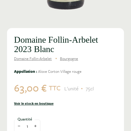
Domaine Follin-Arbelet
2023 Blanc
Domaine Follin-Arbelet
Bourgogne
Appellation :
Aloxe Corton Village rouge
63,00 €
TTC
L'unité
75cl
Voir le stock en boutique
Quantité
Diminuer la quantité
Augmenter la quantité