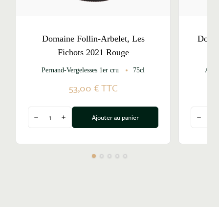
Domaine Follin-Arbelet, Les
Domai
Fichots 2021 Rouge
Pernand-Vergelesses 1er cru
75cl
Alox
53,00 €
TTC
Quantité
Quantité
Ajouter au panier
Diminuer la quantité
Augmenter la quantité
Diminu