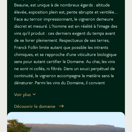
Beaune, est unique à de nombreux égards : altitude
élevée, exposition plein est, pente abrupte et ventilée....
Face au terroir impressionnant, le vigneron demeure
discret et mesuré. L'homme est en réalité à l'image des
vins qu'il produit : ces derniers exigent du temps avant
de se livrer pleinement. Respectueux de ses terres,
Franck Follin limite autant que possible les intrants
chimiques, et se rapproche d'une viticulture biologique
sans pour autant certifier le Domaine. Au chai, les vins
ne sont ni collés, ni filtrés. Dans un souci perpétuel de
continuité, le vigneron accompagne la matière sans la
dénaturer. Parmi les vins du Domaine, il convient
d'amorcer la dégustation par les rouges. Pernand
Voir plus
Vergelesses 1er cru "Les Fichots" : sous l'épaisse
couche argileuse de ce fameux climat, les vignes
Découvrir le domaine
s'enracinent à travers la roche dure et calcaire. Le vin
est toujours intense, juteux et ciselé. Au centre du
village d'Aloxe, se niche le Clos du Chapitre. Vaste
programme s'il en est, puisque cette parcelle aux