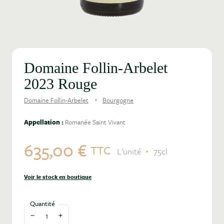
Domaine Follin-Arbelet
2023 Rouge
Domaine Follin-Arbelet
Bourgogne
Appellation :
Romanée Saint Vivant
635,00 €
TTC
L'unité
75cl
Voir le stock en boutique
Quantité
Diminuer la quantité
Augmenter la quantité