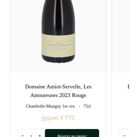
Domaine Amiot-Servelle, Les
Dom
Amoureuses 2023 Rouge
Chambolle-Musigny 1er cru
75cl
Vo
559,00 €
TTC
Quantité
Quantité
Ajouter au panier