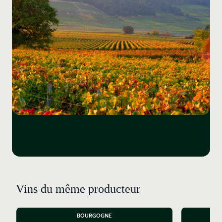
maturités toujours très précoces permet de nous
livrer une lecture limpide du cépage bourguignon. Avec
son bouquet de notes de cerises pulpeuses et de rose,
ce vin est envoutant ! A noter, le Domaine possède
une parcelle de Grand Cru La Romanée Saint Vivant,
voisine de la célèbre Romanée Conti. Flamboyant, le
pinot prend ici l'allure d'un futur roi tout juste mis au
monde. Le vin est sublime, éclatant de profondeur et
de complexité. Pour finir, le Corton blanc compte
parmi les plus grands chardonnays du climat
Charlemagne. Saluons sa matière ample et pleine de
sève. Son potentiel de garde est immense, il dépasse
aisément les 15ans.
Vins du même producteur
BOURGOGNE