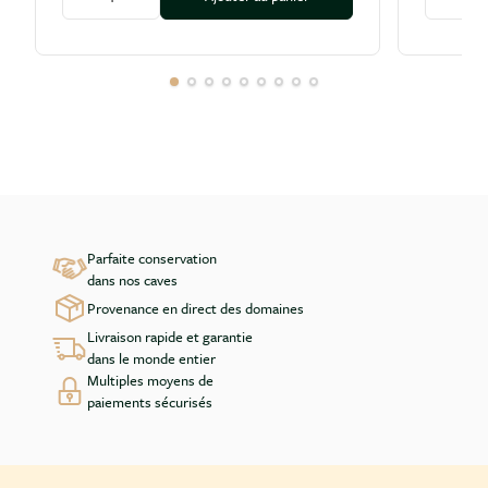
Diminuer la quantité
Augmenter la quantité
Diminu
Parfaite conservation
dans nos caves
Provenance en direct des domaines
Livraison rapide et garantie
dans le monde entier
Multiples moyens de
paiements sécurisés