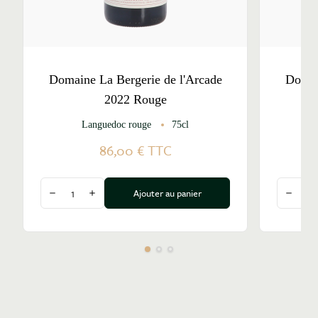
Domaine La Bergerie de l'Arcade
Domai
2022 Rouge
Languedoc rouge
75cl
L
86,00 €
TTC
Quantité
Quantité
Ajouter au panier
Diminuer la quantité
Augmenter la quantité
Diminu