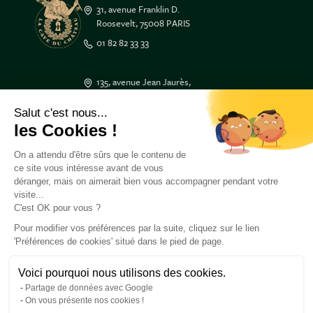
31, avenue Franklin D.
Roosevelt, 75008 PARIS
01 82 82 33 33
135, avenue Jean Jaurès,
33600 PESSAC
Salut c'est nous...
05 47 50 17 17
les Cookies !
3 Place Tourny,
On a attendu d'être sûrs que le contenu de
33000 BORDEAUX
ce site vous intéresse avant de vous
05 47 50 55 55
déranger, mais on aimerait bien vous accompagner pendant votre
visite...
C'est OK pour vous ?
Besoin d'aide ?
À propos de nous
Pour modifier vos préférences par la suite, cliquez sur le lien
'Préférences de cookies' situé dans le pied de page.
Retrouvez-nous
Voici pourquoi nous utilisons des cookies.
Partage de données avec Google
On vous présente nos cookies !