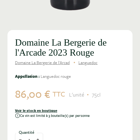
Domaine La Bergerie de
l'Arcade 2023 Rouge
Domaine La Bergerie de l'Arcad
Languedoc
Appellation :
Languedoc rouge
86,00 €
TTC
L'unité
75cl
Voir le stock en boutique
Ce vin est limité à 3 bouteille(s) par personne
Quantité