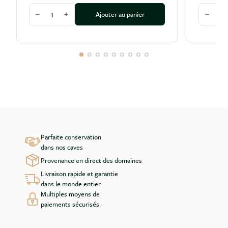
Quantité
Quantité
Ajouter au panier
Diminuer la quantité
Augmenter la quantité
Diminu
Parfaite conservation
dans nos caves
Provenance en direct des domaines
Livraison rapide et garantie
dans le monde entier
Multiples moyens de
paiements sécurisés