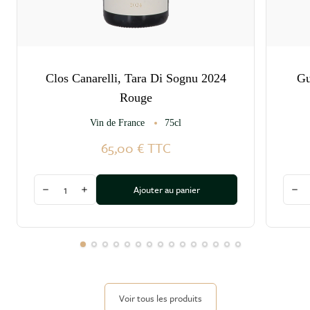
Clos Canarelli, Tara Di Sognu 2024
Gu
Rouge
Vin de France
75cl
65,00 €
TTC
Quantité
Quant
Ajouter au panier
Diminuer la quantité
Augmenter la quantité
Dim
Voir tous les produits