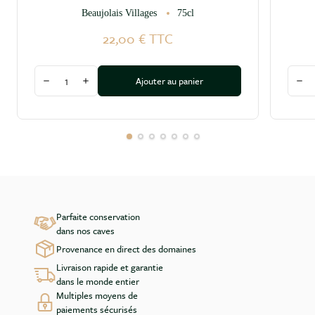
Beaujolais Villages
75cl
22,00 €
TTC
Quantité
Quant
Ajouter au panier
Diminuer la quantité
Augmenter la quantité
Dim
Parfaite conservation
dans nos caves
Provenance en direct des domaines
Livraison rapide et garantie
dans le monde entier
Multiples moyens de
paiements sécurisés