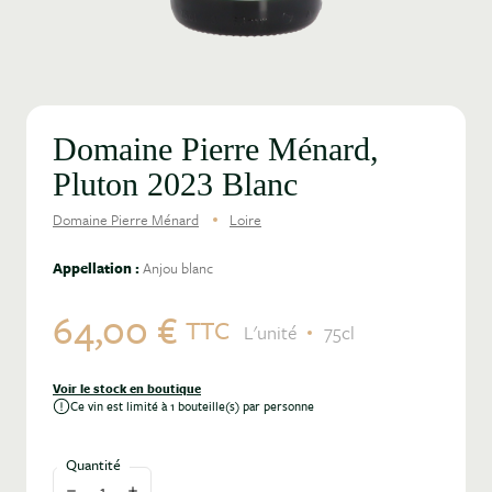
Domaine Pierre Ménard,
Pluton 2023 Blanc
Domaine Pierre Ménard
Loire
Appellation :
Anjou blanc
64,00 €
TTC
L'unité
75cl
Voir le stock en boutique
Ce vin est limité à 1 bouteille(s) par personne
Quantité