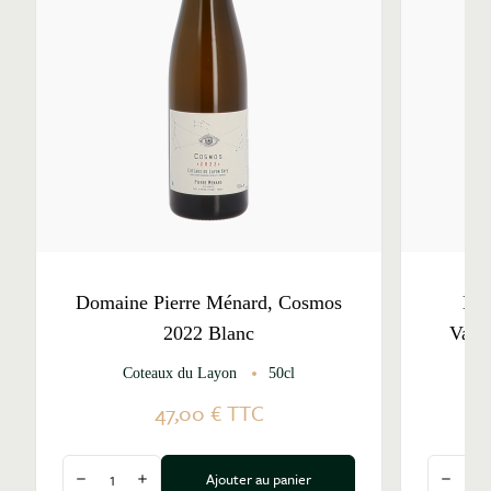
Domaine Pierre Ménard, Cosmos
Dom
2022 Blanc
Vare
Coteaux du Layon
50cl
47,00 €
TTC
Quantité
Quantité
Ajouter au panier
Diminuer la quantité
Augmenter la quantité
Diminu