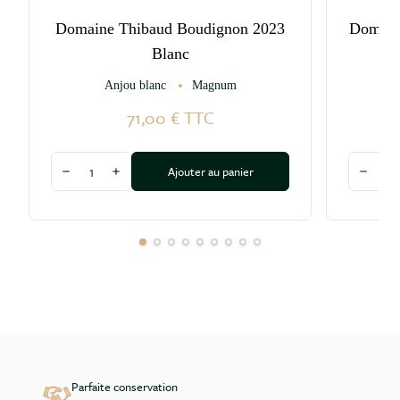
Domaine Thibaud Boudignon 2023
Domaine
Blanc
Anjou blanc
Magnum
71,00 €
TTC
Quantité
Quantité
Ajouter au panier
Diminuer la quantité
Augmenter la quantité
Diminu
Parfaite conservation