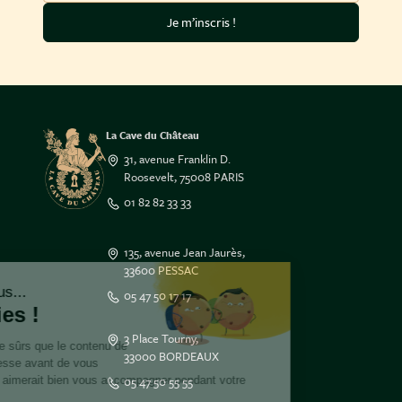
Je m’inscris !
La Cave du Château
31, avenue Franklin D.
Roosevelt, 75008 PARIS
01 82 82 33 33
135, avenue Jean Jaurès,
33600 PESSAC
Salut c'est nous...
05 47 50 17 17
les Cookies !
3 Place Tourny,
On a attendu d'être sûrs que le contenu de
33000 BORDEAUX
ce site vous intéresse avant de vous
05 47 50 55 55
déranger, mais on aimerait bien vous accompagner pendant votre
visite...