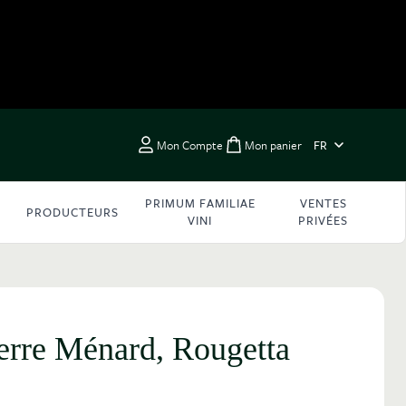
LANGUE
Mon Compte
Mon panier
FR
Toggle minicart, Vous 
PRIMUM FAMILIAE
VENTES
PRODUCTEURS
VINI
PRIVÉES
rre Ménard, Rougetta