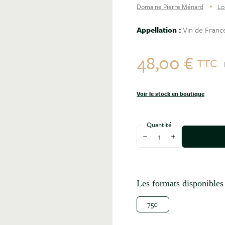
Domaine Pierre Ménard
Lo
Appellation :
Vin de Franc
48,00 €
TTC
Voir le stock en boutique
Quantité
Diminuer la quantité
Augmenter la qu
Les formats disponibles 
75cl