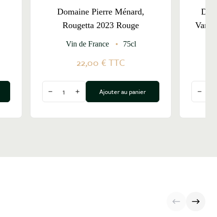
Domaine Pierre Ménard,
Doma
Rougetta 2023 Rouge
Varen
Vin de France
75cl
22,00 €
TTC
Quantité
Quantit
Ajouter au panier
Diminuer la quantité
Augmenter la quantité
Dimin