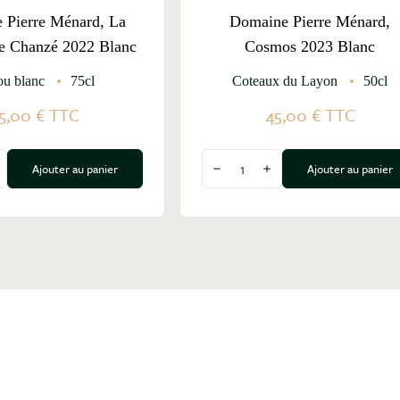
 Pierre Ménard, La
Domaine Pierre Ménard,
e Chanzé 2022 Blanc
Cosmos 2023 Blanc
ou blanc
75cl
Coteaux du Layon
50cl
5,00 €
TTC
45,00 €
TTC
Quantité
Ajouter au panier
Ajouter au panier
a quantité
ugmenter la quantité
Diminuer la quantité
Augmenter la quantité