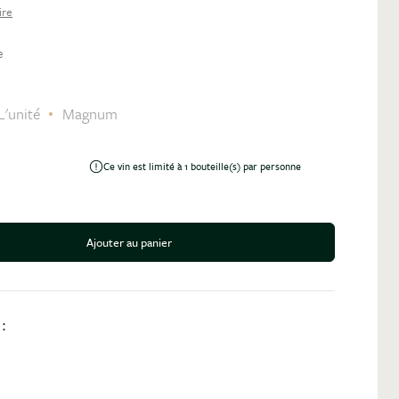
ire
e
L'unité
Magnum
Ce vin est limité à 1 bouteille(s) par personne
Ajouter au panier
antité
: