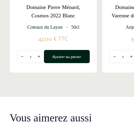
Domaine Pierre Ménard,
Domaine
Cosmos 2022 Blanc
Varenne d
Coteaux du Layon
50cl
Anj
47,00 €
TTC
3
Quantité
Quantité
Ajouter au panier
Diminuer la quantité
Augmenter la quantité
Diminuer l
A
Vous aimerez aussi