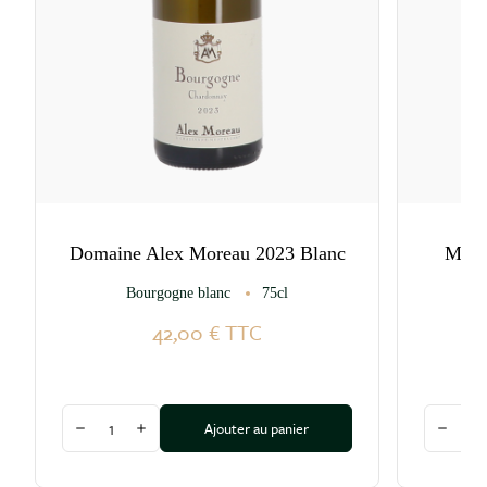
Domaine Alex Moreau 2023 Blanc
Maiso
Bourgogne blanc
75cl
42,00 €
TTC
Quantité
Quantité
Ajouter au panier
Diminuer la quantité
Augmenter la quantité
Diminu