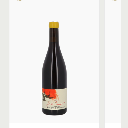
est vinifié en macération carbonique et sans soufre. Il
rend hommage au pionnier du vin naturel que fut Jules
Chauvet.