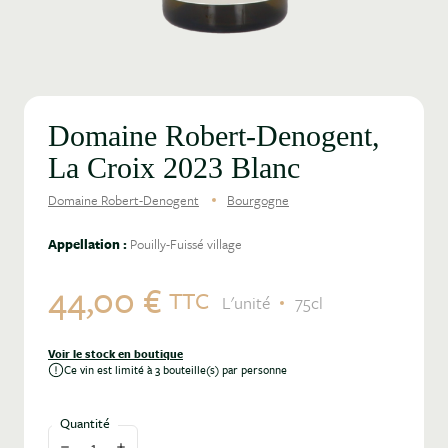
Domaine Robert-Denogent,
La Croix 2023 Blanc
Domaine Robert-Denogent
Bourgogne
Appellation :
Pouilly-Fuissé village
44,00 €
TTC
L'unité
75cl
Voir le stock en boutique
Ce vin est limité à 3 bouteille(s) par personne
Quantité