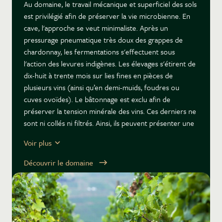
Au domaine, le travail mécanique et superficiel des sols
est privilégié afin de préserver la vie microbienne. En
cave, l'approche se veut minimaliste. Après un
pressurage pneumatique très doux des grappes de
chardonnay, les fermentations s'effectuent sous
l'action des levures indigènes. Les élevages s'étirent de
dix-huit à trente mois sur lies fines en pièces de
plusieurs vins (ainsi qu’en demi-muids, foudres ou
cuves ovoïdes). Le bâtonnage est exclu afin de
préserver la tension minérale des vins. Ces derniers ne
sont ni collés ni filtrés. Ainsi, ils peuvent présenter une
légère turbidité, signe qu’ils n’ont pas été dépouillés des
Voir plus
éléments indispensables à leur évolution en bouteilles.
Le mâcon-villages Les Sardines, élevé 30 mois sur lies,
Découvrir le domaine
développe une salinité remarquable ainsi qu’un
caractère autolytique des plus grisants.
Le saint-véran Les Pommards qui naît sur des sols
argilo-calcaires, exprime une texture dense et ciselée.
Le saint-véran Vieilles Vignes est un beau vin racé qui