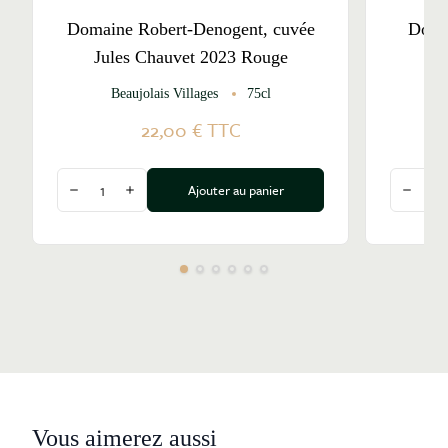
Domaine Robert-Denogent, cuvée
Doma
Jules Chauvet 2023 Rouge
Beaujolais Villages
75cl
22,00 €
TTC
Quantité
Quantité
Ajouter au panier
Diminuer la quantité
Augmenter la quantité
Diminu
Vous aimerez aussi