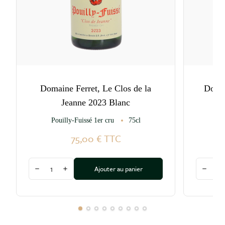
Domaine Ferret, Le Clos de la
Doma
Jeanne 2023 Blanc
Pouilly-Fuissé 1er cru
75cl
Me
75,00 €
TTC
Quantité
Quantité
Ajouter au panier
Diminuer la quantité
Augmenter la quantité
Diminu