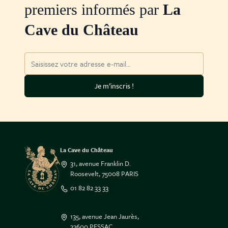
premiers informés par
La
Cave du Château
Adresse mail
Je m’inscris !
La Cave du Château
31, avenue Franklin D.
Roosevelt, 75008 PARIS
01 82 82 33 33
135, avenue Jean Jaurès,
33600 PESSAC