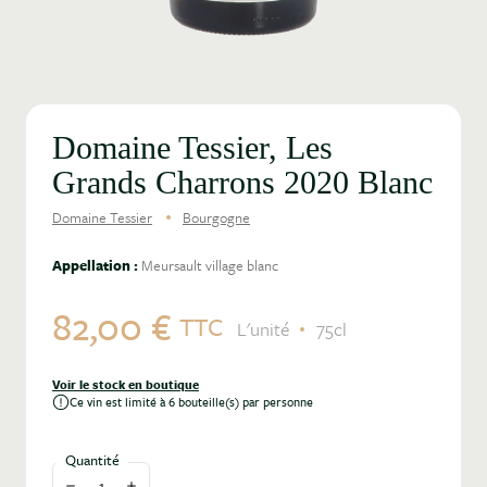
Domaine Tessier, Les
Grands Charrons 2020 Blanc
Domaine Tessier
Bourgogne
Appellation :
Meursault village blanc
82,00 €
TTC
L'unité
75cl
Voir le stock en boutique
Ce vin est limité à 6 bouteille(s) par personne
Quantité