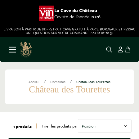
La Cave du Château
Caviste de l'année 2026
LIVRAISON À PARTIR DE 8€ - RETRAIT CAVE GRATUIT À PARIS, BORDEAUX ET PESSAC
UNE QUESTION SUR VOTRE COMMANDE ? 01 82 82 20 34
Aller au contenu
Ouvrir le menu
/
/
Accueil
Domaines
Château des Tourettes
Château des Tourettes
Trier les produits par
1 produits