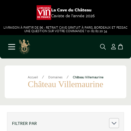
La Cave du Château
Caviste de l'année 2026
LIVRAISON À PARTIR DE 8€ - RETRAIT CAVE GRATUIT À PARIS, BORDEAUX ET PESSAC
UNE QUESTION SUR VOTRE COMMANDE ? 01 82 82 20 34
Aller au contenu
Ouvrir le menu
/
/
Accueil
Domaines
Château Villemaurine
Château Villemaurine
FILTRER PAR