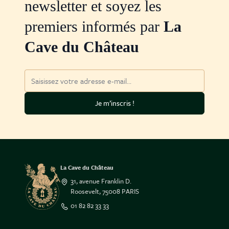
newsletter et soyez les
premiers informés par
La
Cave du Château
Adresse mail
Je m’inscris !
La Cave du Château
31, avenue Franklin D.
Roosevelt, 75008 PARIS
01 82 82 33 33