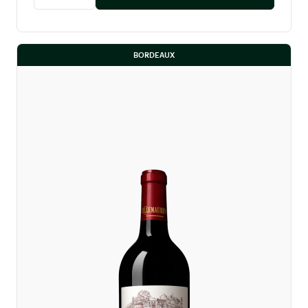
Diminuer la quantité
Augmenter la quantité
BORDEAUX