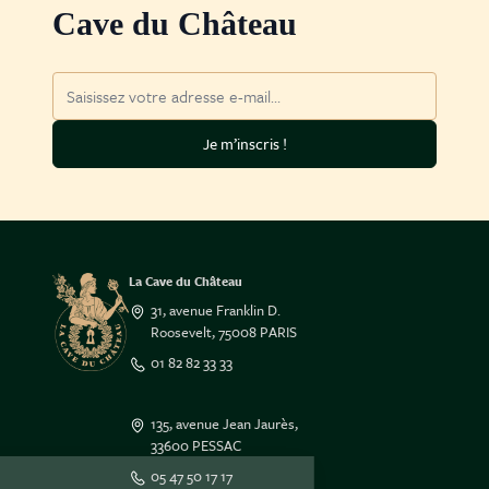
Cave du Château
Adresse mail
Je m’inscris !
La Cave du Château
31, avenue Franklin D.
Roosevelt, 75008 PARIS
01 82 82 33 33
135, avenue Jean Jaurès,
33600 PESSAC
Salut c'est nous...
05 47 50 17 17