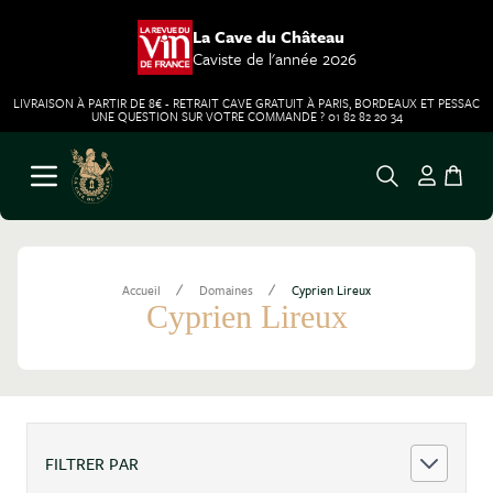
La Cave du Château
Caviste de l'année 2026
LIVRAISON À PARTIR DE 8€ - RETRAIT CAVE GRATUIT À PARIS, BORDEAUX ET PESSAC
UNE QUESTION SUR VOTRE COMMANDE ? 01 82 82 20 34
Aller au contenu
Ouvrir le menu
/
/
Accueil
Domaines
Cyprien Lireux
Cyprien Lireux
FILTRER PAR